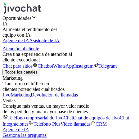
Oportunidades
IA
Aumenta el rendimiento del
equipo con IA
Agente de IA
Asistente de IA
Atención al cliente
Crea una experiencia de atención al
cliente excepcional
Chat para sitios
Chatbot
WhatsApp
Instagram
Telegram
Todos los canales
Marketing
Transforma el tráfico en
clientes potenciales cualificados
JivoMarketing
Devolución de llamadas
Ventas
Consigue más ventas, un mayor valor medio
de los pedidos y una mayor base de clientes
Teléfono empresarial de JivoChat
Chat de equipos de JivoChat
Integraciones
Teléfono Plus
Video llamadas
CRM
Agente de IA
Gestiona las preguntas