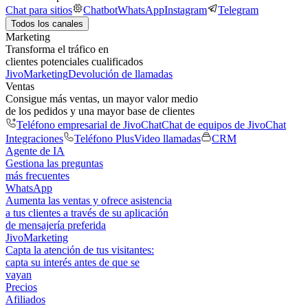
Chat para sitios
Chatbot
WhatsApp
Instagram
Telegram
Todos los canales
Marketing
Transforma el tráfico en
clientes potenciales cualificados
JivoMarketing
Devolución de llamadas
Ventas
Consigue más ventas, un mayor valor medio
de los pedidos y una mayor base de clientes
Teléfono empresarial de JivoChat
Chat de equipos de JivoChat
Integraciones
Teléfono Plus
Video llamadas
CRM
Agente de IA
Gestiona las preguntas
más frecuentes
WhatsApp
Aumenta las ventas y ofrece asistencia
a tus clientes a través de su aplicación
de mensajería preferida
JivoMarketing
Capta la atención de tus visitantes:
capta su interés antes de que se
vayan
Precios
Afiliados