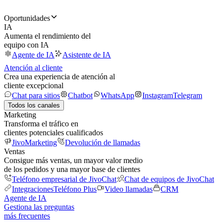
Oportunidades
IA
Aumenta el rendimiento del
equipo con IA
Agente de IA
Asistente de IA
Atención al cliente
Crea una experiencia de atención al
cliente excepcional
Chat para sitios
Chatbot
WhatsApp
Instagram
Telegram
Todos los canales
Marketing
Transforma el tráfico en
clientes potenciales cualificados
JivoMarketing
Devolución de llamadas
Ventas
Consigue más ventas, un mayor valor medio
de los pedidos y una mayor base de clientes
Teléfono empresarial de JivoChat
Chat de equipos de JivoChat
Integraciones
Teléfono Plus
Video llamadas
CRM
Agente de IA
Gestiona las preguntas
más frecuentes