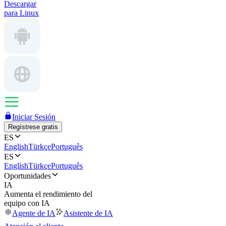
Descargar
para Linux
Iniciar Sesión
Regístrese gratis
ES
English
Türkçe
Português
ES
English
Türkçe
Português
Oportunidades
IA
Aumenta el rendimiento del
equipo con IA
Agente de IA
Asistente de IA