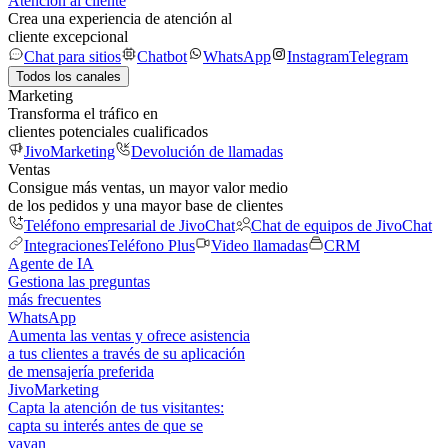
Atención al cliente
Crea una experiencia de atención al
cliente excepcional
Chat para sitios
Chatbot
WhatsApp
Instagram
Telegram
Todos los canales
Marketing
Transforma el tráfico en
clientes potenciales cualificados
JivoMarketing
Devolución de llamadas
Ventas
Consigue más ventas, un mayor valor medio
de los pedidos y una mayor base de clientes
Teléfono empresarial de JivoChat
Chat de equipos de JivoChat
Integraciones
Teléfono Plus
Video llamadas
CRM
Agente de IA
Gestiona las preguntas
más frecuentes
WhatsApp
Aumenta las ventas y ofrece asistencia
a tus clientes a través de su aplicación
de mensajería preferida
JivoMarketing
Capta la atención de tus visitantes:
capta su interés antes de que se
vayan