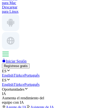
para Mac
Descargar
para Linux
Iniciar Sesión
Regístrese gratis
ES
English
Türkçe
Português
ES
English
Türkçe
Português
Oportunidades
IA
Aumenta el rendimiento del
equipo con IA
Agente de IA
Asistente de IA