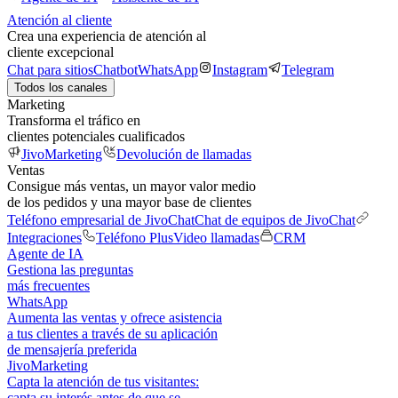
Atención al cliente
Crea una experiencia de atención al
cliente excepcional
Chat para sitios
Chatbot
WhatsApp
Instagram
Telegram
Todos los canales
Marketing
Transforma el tráfico en
clientes potenciales cualificados
JivoMarketing
Devolución de llamadas
Ventas
Consigue más ventas, un mayor valor medio
de los pedidos y una mayor base de clientes
Teléfono empresarial de JivoChat
Chat de equipos de JivoChat
Integraciones
Teléfono Plus
Video llamadas
CRM
Agente de IA
Gestiona las preguntas
más frecuentes
WhatsApp
Aumenta las ventas y ofrece asistencia
a tus clientes a través de su aplicación
de mensajería preferida
JivoMarketing
Capta la atención de tus visitantes:
capta su interés antes de que se