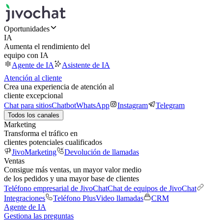
Oportunidades
IA
Aumenta el rendimiento del
equipo con IA
Agente de IA
Asistente de IA
Atención al cliente
Crea una experiencia de atención al
cliente excepcional
Chat para sitios
Chatbot
WhatsApp
Instagram
Telegram
Todos los canales
Marketing
Transforma el tráfico en
clientes potenciales cualificados
JivoMarketing
Devolución de llamadas
Ventas
Consigue más ventas, un mayor valor medio
de los pedidos y una mayor base de clientes
Teléfono empresarial de JivoChat
Chat de equipos de JivoChat
Integraciones
Teléfono Plus
Video llamadas
CRM
Agente de IA
Gestiona las preguntas