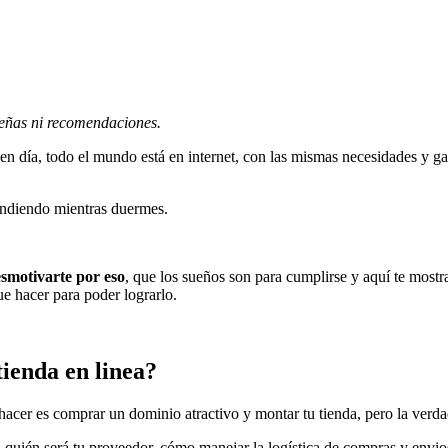
señas ni recomendaciones.
ía, todo el mundo está en internet, con las mismas necesidades y gan
vendiendo mientras duermes.
esmotivarte por eso
, que los sueños son para cumplirse y aquí te most
ue hacer para poder lograrlo.
ienda en linea?
acer es comprar un dominio atractivo y montar tu tienda, pero la verdad
 quién será tu proveedor, cómo manejar la logística de compras y envio