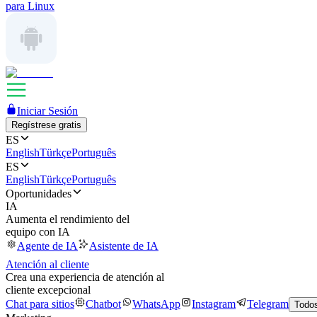
para Linux
Iniciar Sesión
Regístrese gratis
ES
English
Türkçe
Português
ES
English
Türkçe
Português
Oportunidades
IA
Aumenta el rendimiento del
equipo con IA
Agente de IA
Asistente de IA
Atención al cliente
Crea una experiencia de atención al
cliente excepcional
Chat para sitios
Chatbot
WhatsApp
Instagram
Telegram
Todos