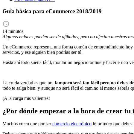
Guía básica para eCommerce 2018/2019
14 minutos
Algunos enlaces pueden ser de afiliados, pero no afectan nuestras re
Un eCommerce representa una forma común de emprendimiento hoy en d
servicios, y ese alguien bien podrías ser tú.
Hasta ahí todo suena fácil, montar un negocio online y hacerte rico 
La cruda verdad es que no,
tampoco será tan fácil pero no debes d
todo te salga bien, y aunque no será fácil el camino al menos sabrás q
¡A la carga mis valientes!
¿Por dónde empezar a la hora de crear tu t
Muchos creen que por ser
comercio electrónico
lo primero que debes h
Debes saber a qué público quieres atacar, qué producto deseas vender,