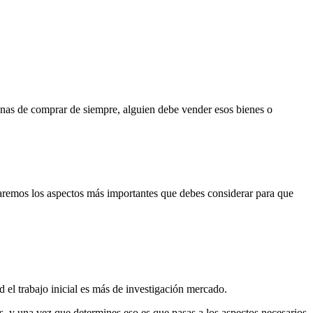
as de comprar de siempre, alguien debe vender esos bienes o
raremos los aspectos más importantes que debes considerar para que
 el trabajo inicial es más de investigación mercado.
s, y una vez que determines eso es que pasas a los aspectos necesarios