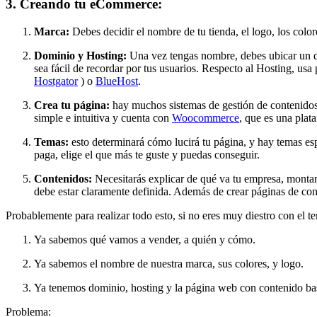
3. Creando tu eCommerce:
Marca:
Debes decidir el nombre de tu tienda, el logo, los colore
Dominio y Hosting:
Una vez tengas nombre, debes ubicar un d
sea fácil de recordar por tus usuarios. Respecto al Hosting, us
Hostgator
) o
BlueHost
.
Crea tu página:
hay muchos sistemas de gestión de contenidos p
simple e intuitiva y cuenta con
Woocommerce
, que es una plat
Temas:
esto determinará cómo lucirá tu página, y hay temas esp
paga, elige el que más te guste y puedas conseguir.
Contenidos:
Necesitarás explicar de qué va tu empresa, montar f
debe estar claramente definida. Además de crear páginas de cont
Probablemente para realizar todo esto, si no eres muy diestro con el t
Ya sabemos qué vamos a vender, a quién y cómo.
Ya sabemos el nombre de nuestra marca, sus colores, y logo.
Ya tenemos dominio, hosting y la página web con contenido bas
Problema: