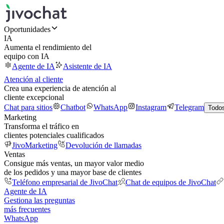
Oportunidades
IA
Aumenta el rendimiento del
equipo con IA
Agente de IA
Asistente de IA
Atención al cliente
Crea una experiencia de atención al
cliente excepcional
Chat para sitios
Chatbot
WhatsApp
Instagram
Telegram
Todos
Marketing
Transforma el tráfico en
clientes potenciales cualificados
JivoMarketing
Devolución de llamadas
Ventas
Consigue más ventas, un mayor valor medio
de los pedidos y una mayor base de clientes
Teléfono empresarial de JivoChat
Chat de equipos de JivoChat
Agente de IA
Gestiona las preguntas
más frecuentes
WhatsApp