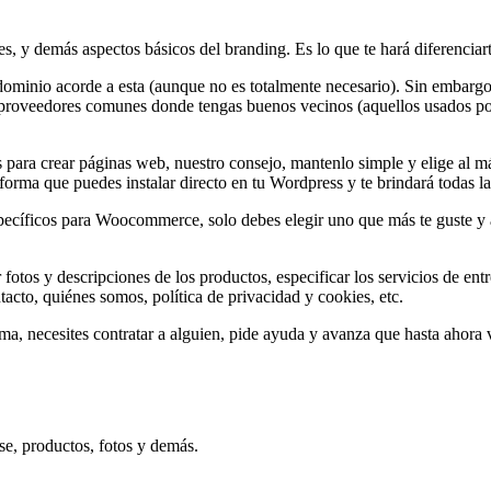
s, y demás aspectos básicos del branding. Es lo que te hará diferenciarte
ominio acorde a esta (aunque no es totalmente necesario). Sin embargo
a proveedores comunes donde tengas buenos vecinos (aquellos usados por 
ara crear páginas web, nuestro consejo, mantenlo simple y elige al más 
aforma que puedes instalar directo en tu Wordpress y te brindará todas 
ecíficos para Woocommerce, solo debes elegir uno que más te guste y ap
otos y descripciones de los productos, especificar los servicios de entr
acto, quiénes somos, política de privacidad y cookies, etc.
ema, necesites contratar a alguien, pide ayuda y avanza que hasta ahora
e, productos, fotos y demás.