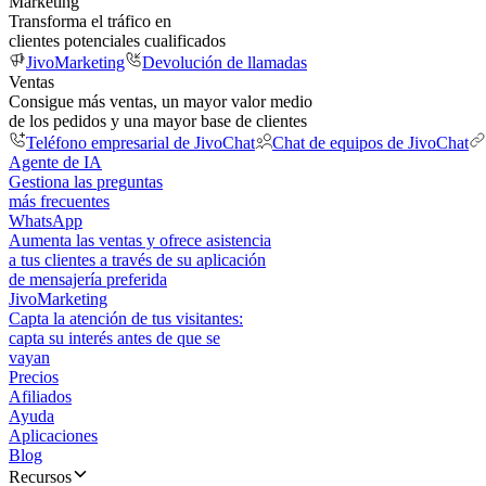
Marketing
Transforma el tráfico en
clientes potenciales cualificados
JivoMarketing
Devolución de llamadas
Ventas
Consigue más ventas, un mayor valor medio
de los pedidos y una mayor base de clientes
Teléfono empresarial de JivoChat
Chat de equipos de JivoChat
Agente de IA
Gestiona las preguntas
más frecuentes
WhatsApp
Aumenta las ventas y ofrece asistencia
a tus clientes a través de su aplicación
de mensajería preferida
JivoMarketing
Capta la atención de tus visitantes:
capta su interés antes de que se
vayan
Precios
Afiliados
Ayuda
Aplicaciones
Blog
Recursos