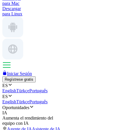
para Mac
Descargar
para Linux
Iniciar Sesión
Regístrese gratis
ES
English
Türkçe
Português
ES
English
Türkçe
Português
Oportunidades
IA
Aumenta el rendimiento del
equipo con IA
Agente de IA
Asistente de IA