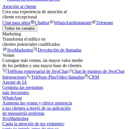
Atención al cliente
Crea una experiencia de atención al
cliente excepcional
Chat para sitios
Chatbot
WhatsApp
Instagram
Telegram
Todos los canales
Marketing
Transforma el tráfico en
clientes potenciales cualificados
JivoMarketing
Devolución de llamadas
Ventas
Consigue más ventas, un mayor valor medio
de los pedidos y una mayor base de clientes
Teléfono empresarial de JivoChat
Chat de equipos de JivoChat
Integraciones
Teléfono Plus
Video llamadas
CRM
Agente de IA
Gestiona las preguntas
más frecuentes
WhatsApp
Aumenta las ventas y ofrece asistencia
a tus clientes a través de su aplicación
de mensajería preferida
JivoMarketing
Capta la atención de tus visitantes:
capta su interés antes de que se