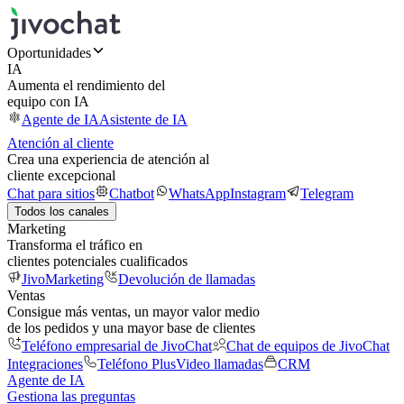
Oportunidades
IA
Aumenta el rendimiento del
equipo con IA
Agente de IA
Asistente de IA
Atención al cliente
Crea una experiencia de atención al
cliente excepcional
Chat para sitios
Chatbot
WhatsApp
Instagram
Telegram
Todos los canales
Marketing
Transforma el tráfico en
clientes potenciales cualificados
JivoMarketing
Devolución de llamadas
Ventas
Consigue más ventas, un mayor valor medio
de los pedidos y una mayor base de clientes
Teléfono empresarial de JivoChat
Chat de equipos de JivoChat
Integraciones
Teléfono Plus
Video llamadas
CRM
Agente de IA
Gestiona las preguntas