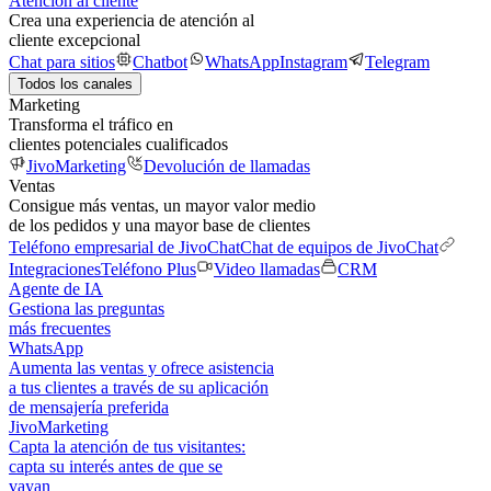
Atención al cliente
Crea una experiencia de atención al
cliente excepcional
Chat para sitios
Chatbot
WhatsApp
Instagram
Telegram
Todos los canales
Marketing
Transforma el tráfico en
clientes potenciales cualificados
JivoMarketing
Devolución de llamadas
Ventas
Consigue más ventas, un mayor valor medio
de los pedidos y una mayor base de clientes
Teléfono empresarial de JivoChat
Chat de equipos de JivoChat
Integraciones
Teléfono Plus
Video llamadas
CRM
Agente de IA
Gestiona las preguntas
más frecuentes
WhatsApp
Aumenta las ventas y ofrece asistencia
a tus clientes a través de su aplicación
de mensajería preferida
JivoMarketing
Capta la atención de tus visitantes:
capta su interés antes de que se
vayan