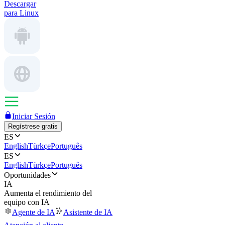
Descargar
para Linux
Iniciar Sesión
Regístrese gratis
ES
English
Türkçe
Português
ES
English
Türkçe
Português
Oportunidades
IA
Aumenta el rendimiento del
equipo con IA
Agente de IA
Asistente de IA