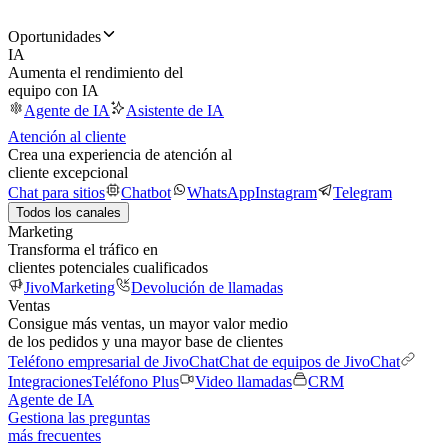
Oportunidades
IA
Aumenta el rendimiento del
equipo con IA
Agente de IA
Asistente de IA
Atención al cliente
Crea una experiencia de atención al
cliente excepcional
Chat para sitios
Chatbot
WhatsApp
Instagram
Telegram
Todos los canales
Marketing
Transforma el tráfico en
clientes potenciales cualificados
JivoMarketing
Devolución de llamadas
Ventas
Consigue más ventas, un mayor valor medio
de los pedidos y una mayor base de clientes
Teléfono empresarial de JivoChat
Chat de equipos de JivoChat
Integraciones
Teléfono Plus
Video llamadas
CRM
Agente de IA
Gestiona las preguntas
más frecuentes