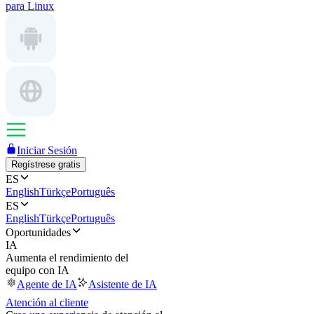
para Linux
Iniciar Sesión
Regístrese gratis
ES
English
Türkçe
Português
ES
English
Türkçe
Português
Oportunidades
IA
Aumenta el rendimiento del
equipo con IA
Agente de IA
Asistente de IA
Atención al cliente