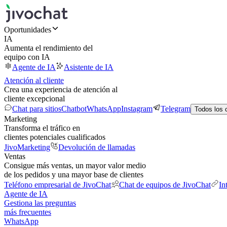
Oportunidades
IA
Aumenta el rendimiento del
equipo con IA
Agente de IA
Asistente de IA
Atención al cliente
Crea una experiencia de atención al
cliente excepcional
Chat para sitios
Chatbot
WhatsApp
Instagram
Telegram
Todos los 
Marketing
Transforma el tráfico en
clientes potenciales cualificados
JivoMarketing
Devolución de llamadas
Ventas
Consigue más ventas, un mayor valor medio
de los pedidos y una mayor base de clientes
Teléfono empresarial de JivoChat
Chat de equipos de JivoChat
In
Agente de IA
Gestiona las preguntas
más frecuentes
WhatsApp