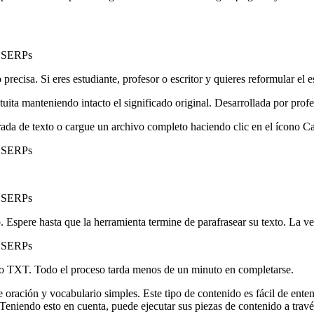
e SERPs
recisa. Si eres estudiante, profesor o escritor y quieres reformular el es
tuita manteniendo intacto el significado original. Desarrollada por prof
rada de texto o cargue un archivo completo haciendo clic en el ícono Ca
e SERPs
e SERPs
o. Espere hasta que la herramienta termine de parafrasear su texto. La ven
e SERPs
ivo TXT. Todo el proceso tarda menos de un minuto en completarse.
 oración y vocabulario simples. Este tipo de contenido es fácil de ente
. Teniendo esto en cuenta, puede ejecutar sus piezas de contenido a tr