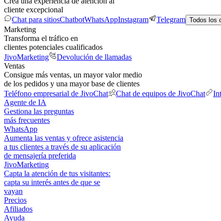
Crea una experiencia de atención al
cliente excepcional
Chat para sitios
Chatbot
WhatsApp
Instagram
Telegram
Todos los 
Marketing
Transforma el tráfico en
clientes potenciales cualificados
JivoMarketing
Devolución de llamadas
Ventas
Consigue más ventas, un mayor valor medio
de los pedidos y una mayor base de clientes
Teléfono empresarial de JivoChat
Chat de equipos de JivoChat
In
Agente de IA
Gestiona las preguntas
más frecuentes
WhatsApp
Aumenta las ventas y ofrece asistencia
a tus clientes a través de su aplicación
de mensajería preferida
JivoMarketing
Capta la atención de tus visitantes:
capta su interés antes de que se
vayan
Precios
Afiliados
Ayuda