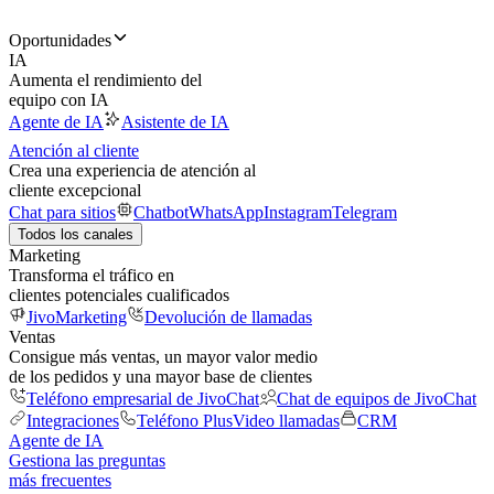
Oportunidades
IA
Aumenta el rendimiento del
equipo con IA
Agente de IA
Asistente de IA
Atención al cliente
Crea una experiencia de atención al
cliente excepcional
Chat para sitios
Chatbot
WhatsApp
Instagram
Telegram
Todos los canales
Marketing
Transforma el tráfico en
clientes potenciales cualificados
JivoMarketing
Devolución de llamadas
Ventas
Consigue más ventas, un mayor valor medio
de los pedidos y una mayor base de clientes
Teléfono empresarial de JivoChat
Chat de equipos de JivoChat
Integraciones
Teléfono Plus
Video llamadas
CRM
Agente de IA
Gestiona las preguntas
más frecuentes