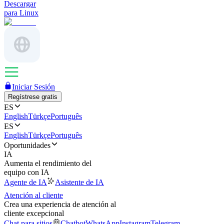
Descargar
para Linux
Iniciar Sesión
Regístrese gratis
ES
English
Türkçe
Português
ES
English
Türkçe
Português
Oportunidades
IA
Aumenta el rendimiento del
equipo con IA
Agente de IA
Asistente de IA
Atención al cliente
Crea una experiencia de atención al
cliente excepcional
Chat para sitios
Chatbot
WhatsApp
Instagram
Telegram