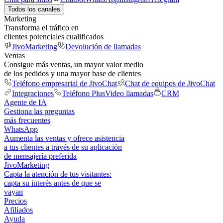
Todos los canales
Marketing
Transforma el tráfico en
clientes potenciales cualificados
JivoMarketing
Devolución de llamadas
Ventas
Consigue más ventas, un mayor valor medio
de los pedidos y una mayor base de clientes
Teléfono empresarial de JivoChat
Chat de equipos de JivoChat
Integraciones
Teléfono Plus
Video llamadas
CRM
Agente de IA
Gestiona las preguntas
más frecuentes
WhatsApp
Aumenta las ventas y ofrece asistencia
a tus clientes a través de su aplicación
de mensajería preferida
JivoMarketing
Capta la atención de tus visitantes:
capta su interés antes de que se
vayan
Precios
Afiliados
Ayuda