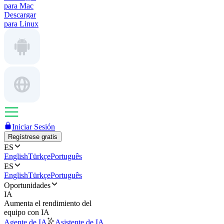
para Mac
Descargar
para Linux
Iniciar Sesión
Regístrese gratis
ES
English
Türkçe
Português
ES
English
Türkçe
Português
Oportunidades
IA
Aumenta el rendimiento del
equipo con IA
Agente de IA
Asistente de IA