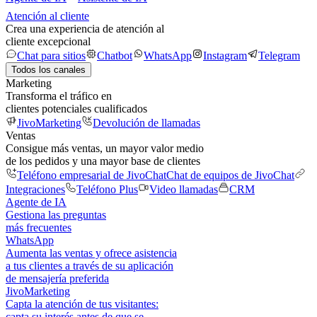
Atención al cliente
Crea una experiencia de atención al
cliente excepcional
Chat para sitios
Chatbot
WhatsApp
Instagram
Telegram
Todos los canales
Marketing
Transforma el tráfico en
clientes potenciales cualificados
JivoMarketing
Devolución de llamadas
Ventas
Consigue más ventas, un mayor valor medio
de los pedidos y una mayor base de clientes
Teléfono empresarial de JivoChat
Chat de equipos de JivoChat
Integraciones
Teléfono Plus
Video llamadas
CRM
Agente de IA
Gestiona las preguntas
más frecuentes
WhatsApp
Aumenta las ventas y ofrece asistencia
a tus clientes a través de su aplicación
de mensajería preferida
JivoMarketing
Capta la atención de tus visitantes:
capta su interés antes de que se