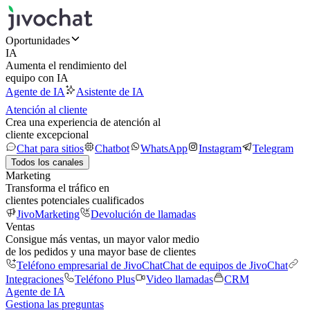
Oportunidades
IA
Aumenta el rendimiento del
equipo con IA
Agente de IA
Asistente de IA
Atención al cliente
Crea una experiencia de atención al
cliente excepcional
Chat para sitios
Chatbot
WhatsApp
Instagram
Telegram
Todos los canales
Marketing
Transforma el tráfico en
clientes potenciales cualificados
JivoMarketing
Devolución de llamadas
Ventas
Consigue más ventas, un mayor valor medio
de los pedidos y una mayor base de clientes
Teléfono empresarial de JivoChat
Chat de equipos de JivoChat
Integraciones
Teléfono Plus
Video llamadas
CRM
Agente de IA
Gestiona las preguntas