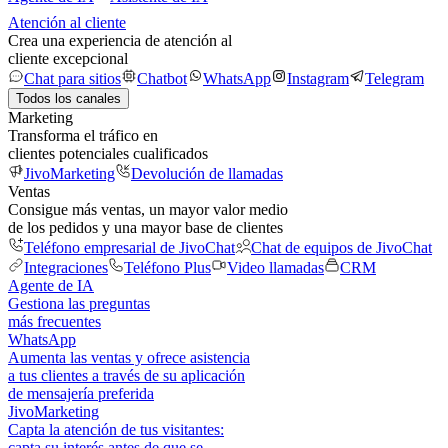
Atención al cliente
Crea una experiencia de atención al
cliente excepcional
Chat para sitios
Chatbot
WhatsApp
Instagram
Telegram
Todos los canales
Marketing
Transforma el tráfico en
clientes potenciales cualificados
JivoMarketing
Devolución de llamadas
Ventas
Consigue más ventas, un mayor valor medio
de los pedidos y una mayor base de clientes
Teléfono empresarial de JivoChat
Chat de equipos de JivoChat
Integraciones
Teléfono Plus
Video llamadas
CRM
Agente de IA
Gestiona las preguntas
más frecuentes
WhatsApp
Aumenta las ventas y ofrece asistencia
a tus clientes a través de su aplicación
de mensajería preferida
JivoMarketing
Capta la atención de tus visitantes:
capta su interés antes de que se