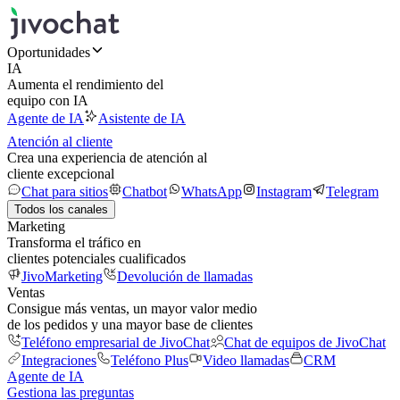
Oportunidades
IA
Aumenta el rendimiento del
equipo con IA
Agente de IA
Asistente de IA
Atención al cliente
Crea una experiencia de atención al
cliente excepcional
Chat para sitios
Chatbot
WhatsApp
Instagram
Telegram
Todos los canales
Marketing
Transforma el tráfico en
clientes potenciales cualificados
JivoMarketing
Devolución de llamadas
Ventas
Consigue más ventas, un mayor valor medio
de los pedidos y una mayor base de clientes
Teléfono empresarial de JivoChat
Chat de equipos de JivoChat
Integraciones
Teléfono Plus
Video llamadas
CRM
Agente de IA
Gestiona las preguntas