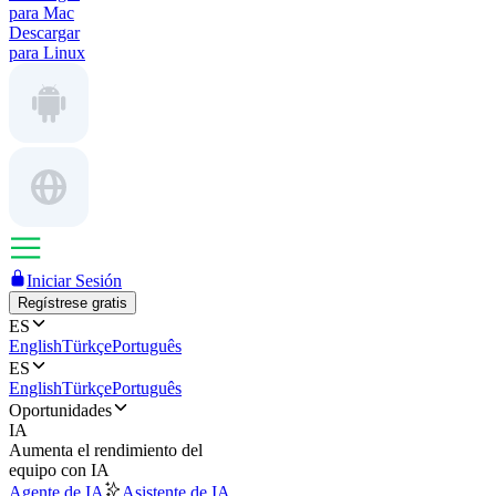
para Mac
Descargar
para Linux
Iniciar Sesión
Regístrese gratis
ES
English
Türkçe
Português
ES
English
Türkçe
Português
Oportunidades
IA
Aumenta el rendimiento del
equipo con IA
Agente de IA
Asistente de IA