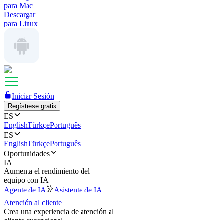
para Mac
Descargar
para Linux
Iniciar Sesión
Regístrese gratis
ES
English
Türkçe
Português
ES
English
Türkçe
Português
Oportunidades
IA
Aumenta el rendimiento del
equipo con IA
Agente de IA
Asistente de IA
Atención al cliente
Crea una experiencia de atención al