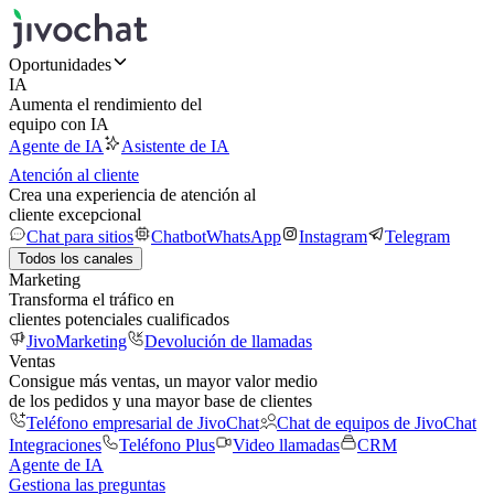
Oportunidades
IA
Aumenta el rendimiento del
equipo con IA
Agente de IA
Asistente de IA
Atención al cliente
Crea una experiencia de atención al
cliente excepcional
Chat para sitios
Chatbot
WhatsApp
Instagram
Telegram
Todos los canales
Marketing
Transforma el tráfico en
clientes potenciales cualificados
JivoMarketing
Devolución de llamadas
Ventas
Consigue más ventas, un mayor valor medio
de los pedidos y una mayor base de clientes
Teléfono empresarial de JivoChat
Chat de equipos de JivoChat
Integraciones
Teléfono Plus
Video llamadas
CRM
Agente de IA
Gestiona las preguntas