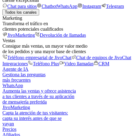
cliente excepcional
Chat para sitios
Chatbot
WhatsApp
Instagram
Telegram
Todos los canales
Marketing
Transforma el tráfico en
clientes potenciales cualificados
JivoMarketing
Devolución de llamadas
Ventas
Consigue más ventas, un mayor valor medio
de los pedidos y una mayor base de clientes
Teléfono empresarial de JivoChat
Chat de equipos de JivoChat
Integraciones
Teléfono Plus
Video llamadas
CRM
Agente de IA
Gestiona las preguntas
más frecuentes
WhatsApp
Aumenta las ventas y ofrece asistencia
a tus clientes a través de su aplicación
de mensajería preferida
JivoMarketing
Capta la atención de tus visitantes:
capta su interés antes de que se
vayan
Precios
Afiliados