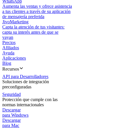
WhatsApp
Aumenta las ventas y ofrece asistencia
a tus clientes a través de su aplicación
de mensajería preferida
JivoMarketing
Capta la atención de tus visitantes:
capta su interés antes de que se
vayan
Precios
Afiliados
Ayuda
Aplicaciones
Blog
Recursos
API para Desarrolladores
Soluciones de integración
preconfiguradas
Seguridad
Protección que cumple con las
normas internacionales
Descargar
para Windows
Descargar
para Mac