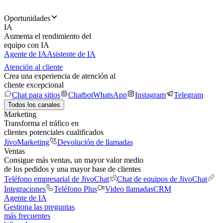
Oportunidades
IA
Aumenta el rendimiento del
equipo con IA
Agente de IA
Asistente de IA
Atención al cliente
Crea una experiencia de atención al
cliente excepcional
Chat para sitios
Chatbot
WhatsApp
Instagram
Telegram
Todos los canales
Marketing
Transforma el tráfico en
clientes potenciales cualificados
JivoMarketing
Devolución de llamadas
Ventas
Consigue más ventas, un mayor valor medio
de los pedidos y una mayor base de clientes
Teléfono empresarial de JivoChat
Chat de equipos de JivoChat
Integraciones
Teléfono Plus
Video llamadas
CRM
Agente de IA
Gestiona las preguntas
más frecuentes