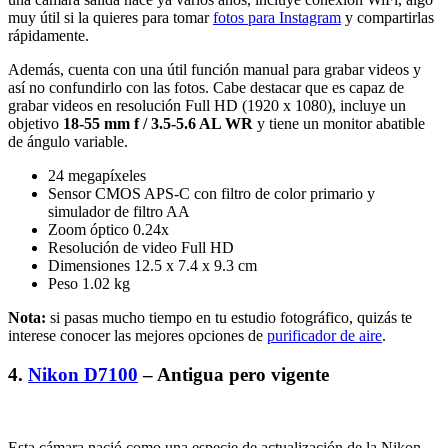
muy útil si la quieres para tomar
fotos para Instagram
y compartirlas
rápidamente.
Además, cuenta con una útil función manual para grabar videos y
así no confundirlo con las fotos. Cabe destacar que es capaz de
grabar videos en resolución Full HD (1920 x 1080), incluye un
objetivo
18-55 mm f / 3.5-5.6 AL WR
y tiene un monitor abatible
de ángulo variable.
24 megapíxeles
Sensor CMOS APS-C con filtro de color primario y
simulador de filtro AA
Zoom óptico 0.24x
Resolución de video Full HD
Dimensiones 12.5 x 7.4 x 9.3 cm
Peso 1.02 kg
Nota:
si pasas mucho tiempo en tu estudio fotográfico, quizás te
interese conocer las mejores opciones de
purificador de aire
.
4.
Nikon D7100
– Antigua pero vigente
Esta cámara nació como una especie de actualización de la Nikon