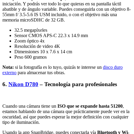
iniciación. Y podrás ver todo lo que quieras en su pantalla táctil
abatible y de ángulo variable. Puedes conseguirla con un objetivo 8-
55mm f/ 3.5-5.6 IS USM incluido, o con el objetivo más una
memoria microSDHC de 32 GB.
32.5 megapíxeles
Sensor CMOS APS-C 22.3 x 14.9 mm
Zoom óptico 4x
Resolución de video 4K
Dimensiones 10 x 7.6 x 14 cm
Peso 600 gramos
Nota:
si la fotografía es lo tuyo, quizás te interese un
disco duro
externo
para almacenar tus obras.
6.
Nikon D780
– Tecnología para profesionales
Cuando una cámara tiene un
ISO que se expande hasta 51200
,
estamos hablando de una cámara que prácticamente puede ver en la
oscuridad, así que puedes esperar la mejor definición con cualquier
tipo de iluminación.
Usando la app SnapBridge, puedes conectarla vía
Bluetooth y Wi-