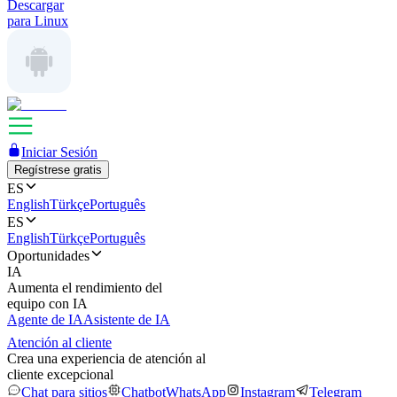
Descargar
para Linux
Iniciar Sesión
Regístrese gratis
ES
English
Türkçe
Português
ES
English
Türkçe
Português
Oportunidades
IA
Aumenta el rendimiento del
equipo con IA
Agente de IA
Asistente de IA
Atención al cliente
Crea una experiencia de atención al
cliente excepcional
Chat para sitios
Chatbot
WhatsApp
Instagram
Telegram