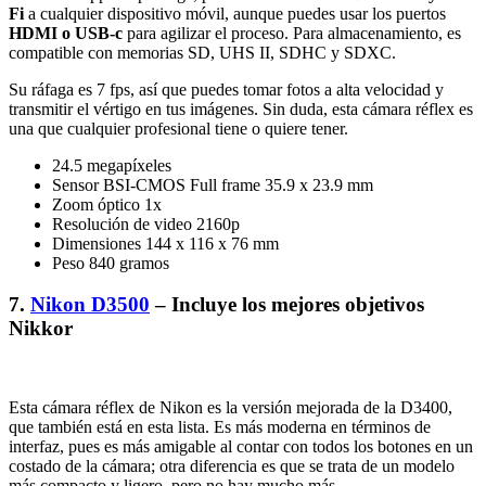
Fi
a cualquier dispositivo móvil, aunque puedes usar los puertos
HDMI o USB-c
para agilizar el proceso. Para almacenamiento, es
compatible con memorias SD, UHS II, SDHC y SDXC.
Su ráfaga es 7 fps, así que puedes tomar fotos a alta velocidad y
transmitir el vértigo en tus imágenes. Sin duda, esta cámara réflex es
una que cualquier profesional tiene o quiere tener.
24.5 megapíxeles
Sensor BSI-CMOS Full frame 35.9 x 23.9 mm
Zoom óptico 1x
Resolución de video 2160p
Dimensiones 144 x 116 x 76 mm
Peso 840 gramos
7.
Nikon D3500
– Incluye los mejores objetivos
Nikkor
Esta cámara réflex de Nikon es la versión mejorada de la D3400,
que también está en esta lista. Es más moderna en términos de
interfaz, pues es más amigable al contar con todos los botones en un
costado de la cámara; otra diferencia es que se trata de un modelo
más compacto y ligero, pero no hay mucho más.