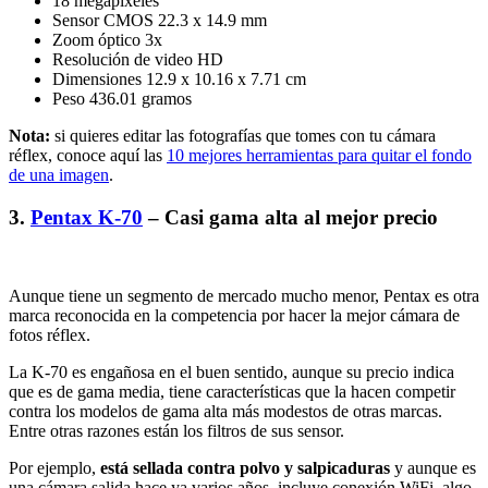
18 megapíxeles
Sensor CMOS 22.3 x 14.9 mm
Zoom óptico 3x
Resolución de video HD
Dimensiones 12.9 x 10.16 x 7.71 cm
Peso 436.01 gramos
Nota:
si quieres editar las fotografías que tomes con tu cámara
réflex, conoce aquí las
10 mejores herramientas para quitar el fondo
de una imagen
.
3.
Pentax K-70
– Casi gama alta al mejor precio
Aunque tiene un segmento de mercado mucho menor, Pentax es otra
marca reconocida en la competencia por hacer la mejor cámara de
fotos réflex.
La K-70 es engañosa en el buen sentido, aunque su precio indica
que es de gama media, tiene características que la hacen competir
contra los modelos de gama alta más modestos de otras marcas.
Entre otras razones están los filtros de sus sensor.
Por ejemplo,
está sellada contra polvo y salpicaduras
y aunque es
una cámara salida hace ya varios años, incluye conexión WiFi, algo