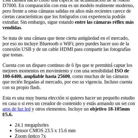
D7000. En comparación con esta es un modelo realmente moderno,
pero frente a otras cámaras salidas en años más recientes carece de
ciertas características que los fotógrafos con experiencia podrán
extrañar. Sin embargo, sigue estando
entre las cámaras réflex más
vendidas
.
Se trata de una cámara que tiene cierta antigüedad en el mercado,
por eso no incluye Bluetooth o WiFi; pero puedes hacer uso de la
conexión USB y de un cable HDMI para compartir las fotografías
que tomas.
Cuenta con un disparo continuo de 6 fps que te permitirá captar los
mejores momentos en movimiento y con una sensibilidad
ISO de
100-6400, ampliable hasta 25600
, como muchas de las cámaras
que recién llegadas al mercado, por eso su vigencia. Incluso cuenta
con su propio flash.
Esta es una muy buena elección si quieres hacer un pequeño estudio
en casa o si eres un creador de contenido y estás armando un set con
aros de luz led
y otros elementos. Incluye un
objetivo 18-105mm
f/5.6.
24.1 megapíxeles
Sensor CMOS 23.5 x 15.6 mm
Zoom óptico 7x