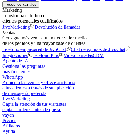
Todos los canales
Marketing
Transforma el tráfico en
clientes potenciales cualificados
JivoMarketing
Devolución de llamadas
Ventas
Consigue más ventas, un mayor valor medio
de los pedidos y una mayor base de clientes
Teléfono empresarial de JivoChat
Chat de equipos de JivoChat
Integraciones
Teléfono Plus
Video llamadas
CRM
Agente de IA
Gestiona las preguntas
más frecuentes
WhatsApp
Aumenta las ventas y ofrece asistencia
a tus clientes a través de su aplicación
de mensajería preferida
JivoMarketing
Capta la atención de tus visitantes:
capta su interés antes de que se
vayan
Precios
Afiliados
Ayuda