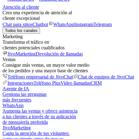
Atención al cliente
Crea una experiencia de atención al
cliente excepcional
Chat para sitios
Chatbot
WhatsApp
Instagram
Telegram
Todos los canales
Marketing
Transforma el tráfico en
clientes potenciales cualificados
JivoMarketing
Devolución de llamadas
Ventas
Consigue más ventas, un mayor valor medio
de los pedidos y una mayor base de clientes
Teléfono empresarial de JivoChat
Chat de equipos de JivoChat
Integraciones
Teléfono Plus
Video llamadas
CRM
Agente de IA
Gestiona las preguntas
más frecuentes
WhatsApp
Aumenta las ventas y ofrece asistencia
a tus clientes a través de su aplicación
de mensajería preferida
JivoMarketing
Capta la atención de tus visitantes:
capta su interés antes de que se