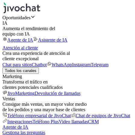
Oportunidades
IA
Aumenta el rendimiento del
equipo con IA
Agente de IA
Asistente de IA
Atención al cliente
Crea una experiencia de atención al
cliente excepcional
Chat para sitios
Chatbot
WhatsApp
Instagram
Telegram
Todos los canales
Marketing
Transforma el tráfico en
clientes potenciales cualificados
JivoMarketing
Devolución de llamadas
Ventas
Consigue más ventas, un mayor valor medio
de los pedidos y una mayor base de clientes
Teléfono empresarial de JivoChat
Chat de equipos de JivoChat
Integraciones
Teléfono Plus
Video llamadas
CRM
Agente de IA
Gestiona las preguntas