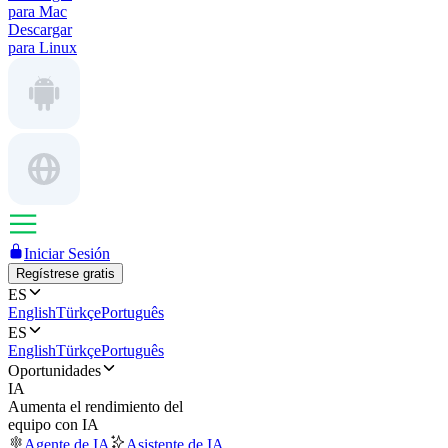
para Mac
Descargar
para Linux
Iniciar Sesión
Regístrese gratis
ES
English
Türkçe
Português
ES
English
Türkçe
Português
Oportunidades
IA
Aumenta el rendimiento del
equipo con IA
Agente de IA
Asistente de IA