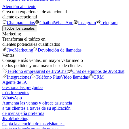
Atención al cliente
Crea una experiencia de atención al
cliente excepcional
Chat para sitios
Chatbot
WhatsApp
Instagram
Telegram
Todos los canales
Marketing
Transforma el tráfico en
clientes potenciales cualificados
JivoMarketing
Devolución de llamadas
Ventas
Consigue más ventas, un mayor valor medio
de los pedidos y una mayor base de clientes
Teléfono empresarial de JivoChat
Chat de equipos de JivoChat
Integraciones
Teléfono Plus
Video llamadas
CRM
Agente de IA
Gestiona las preguntas
más frecuentes
WhatsApp
Aumenta las ventas y ofrece asistencia
a tus clientes a través de su aplicación
de mensajería preferida
JivoMarketing
Capta la atención de tus visitantes:
capta su interés antes de que se