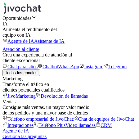
Oportunidades
IA
Aumenta el rendimiento del
equipo con IA
Agente de IA
Asistente de IA
Atención al cliente
Crea una experiencia de atención al
cliente excepcional
Chat para sitios
Chatbot
WhatsApp
Instagram
Telegram
Todos los canales
Marketing
Transforma el tráfico en
clientes potenciales cualificados
JivoMarketing
Devolución de llamadas
Ventas
Consigue más ventas, un mayor valor medio
de los pedidos y una mayor base de clientes
Teléfono empresarial de JivoChat
Chat de equipos de JivoChat
Integraciones
Teléfono Plus
Video llamadas
CRM
Agente de IA
Gestiona las preguntas