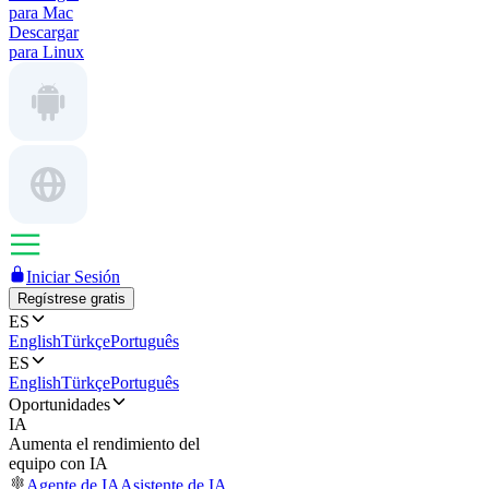
para Mac
Descargar
para Linux
Iniciar Sesión
Regístrese gratis
ES
English
Türkçe
Português
ES
English
Türkçe
Português
Oportunidades
IA
Aumenta el rendimiento del
equipo con IA
Agente de IA
Asistente de IA