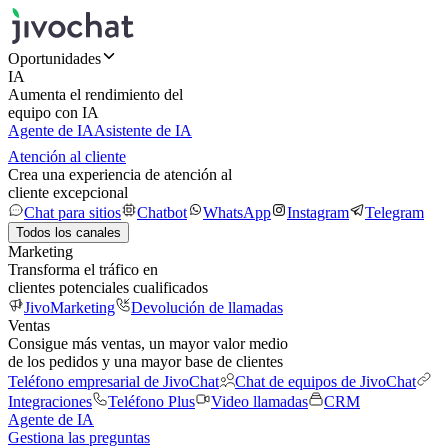
Oportunidades
IA
Aumenta el rendimiento del
equipo con IA
Agente de IA
Asistente de IA
Atención al cliente
Crea una experiencia de atención al
cliente excepcional
Chat para sitios
Chatbot
WhatsApp
Instagram
Telegram
Todos los canales
Marketing
Transforma el tráfico en
clientes potenciales cualificados
JivoMarketing
Devolución de llamadas
Ventas
Consigue más ventas, un mayor valor medio
de los pedidos y una mayor base de clientes
Teléfono empresarial de JivoChat
Chat de equipos de JivoChat
Integraciones
Teléfono Plus
Video llamadas
CRM
Agente de IA
Gestiona las preguntas