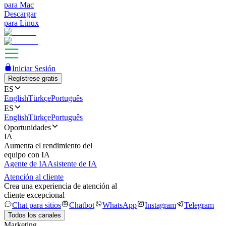
para Mac
Descargar
para Linux
Iniciar Sesión
Regístrese gratis
ES
English
Türkçe
Português
ES
English
Türkçe
Português
Oportunidades
IA
Aumenta el rendimiento del
equipo con IA
Agente de IA
Asistente de IA
Atención al cliente
Crea una experiencia de atención al
cliente excepcional
Chat para sitios
Chatbot
WhatsApp
Instagram
Telegram
Todos los canales
Marketing