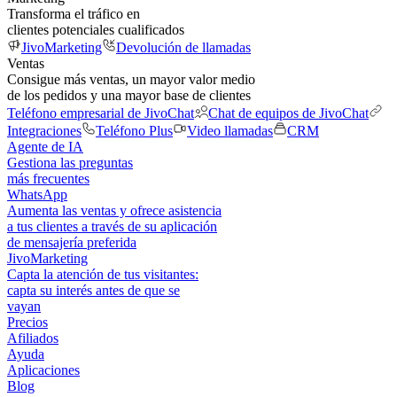
Transforma el tráfico en
clientes potenciales cualificados
JivoMarketing
Devolución de llamadas
Ventas
Consigue más ventas, un mayor valor medio
de los pedidos y una mayor base de clientes
Teléfono empresarial de JivoChat
Chat de equipos de JivoChat
Integraciones
Teléfono Plus
Video llamadas
CRM
Agente de IA
Gestiona las preguntas
más frecuentes
WhatsApp
Aumenta las ventas y ofrece asistencia
a tus clientes a través de su aplicación
de mensajería preferida
JivoMarketing
Capta la atención de tus visitantes:
capta su interés antes de que se
vayan
Precios
Afiliados
Ayuda
Aplicaciones
Blog