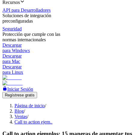
Recursos
API para Desarrolladores
Soluciones de integración
preconfiguradas
Seguridad
Protección que cumple con las
normas internacionales
Descargar
para Windows
Descargar
para Mac
Descargar
para Linux
Iniciar Sesión
Regístrese gratis
Página de inicio
/
Blog
/
Ventas
/
Call to action ejem..
Call to action ejemplos: 15 maneras de aumentar tus