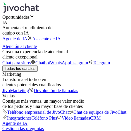
Oportunidades
IA
Aumenta el rendimiento del
equipo con IA
Agente de IA
Asistente de IA
Atención al cliente
Crea una experiencia de atención al
cliente excepcional
Chat para sitios
Chatbot
WhatsApp
Instagram
Telegram
Todos los canales
Marketing
Transforma el tráfico en
clientes potenciales cualificados
JivoMarketing
Devolución de llamadas
Ventas
Consigue más ventas, un mayor valor medio
de los pedidos y una mayor base de clientes
Teléfono empresarial de JivoChat
Chat de equipos de JivoChat
Integraciones
Teléfono Plus
Video llamadas
CRM
Agente de IA
Gestiona las preguntas