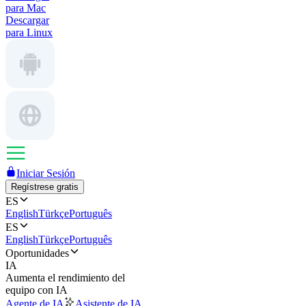
para Mac
Descargar
para Linux
Iniciar Sesión
Regístrese gratis
ES
English
Türkçe
Português
ES
English
Türkçe
Português
Oportunidades
IA
Aumenta el rendimiento del
equipo con IA
Agente de IA
Asistente de IA