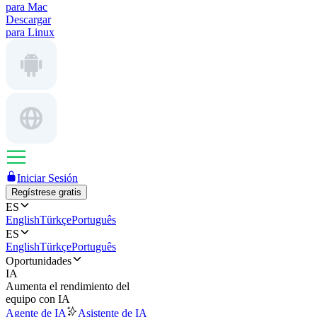
para Mac
Descargar
para Linux
Iniciar Sesión
Regístrese gratis
ES
English
Türkçe
Português
ES
English
Türkçe
Português
Oportunidades
IA
Aumenta el rendimiento del
equipo con IA
Agente de IA
Asistente de IA