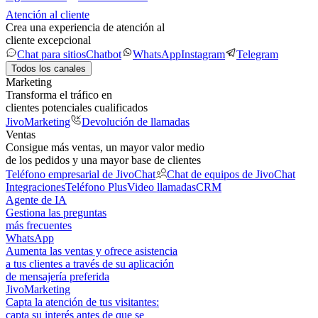
Atención al cliente
Crea una experiencia de atención al
cliente excepcional
Chat para sitios
Chatbot
WhatsApp
Instagram
Telegram
Todos los canales
Marketing
Transforma el tráfico en
clientes potenciales cualificados
JivoMarketing
Devolución de llamadas
Ventas
Consigue más ventas, un mayor valor medio
de los pedidos y una mayor base de clientes
Teléfono empresarial de JivoChat
Chat de equipos de JivoChat
Integraciones
Teléfono Plus
Video llamadas
CRM
Agente de IA
Gestiona las preguntas
más frecuentes
WhatsApp
Aumenta las ventas y ofrece asistencia
a tus clientes a través de su aplicación
de mensajería preferida
JivoMarketing
Capta la atención de tus visitantes:
capta su interés antes de que se