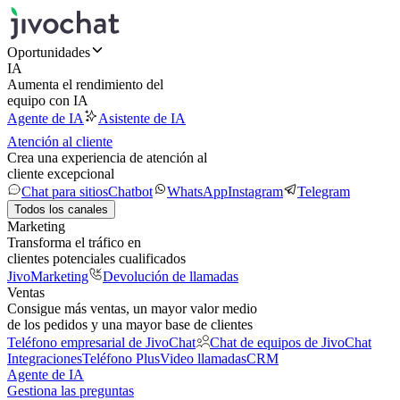
Oportunidades
IA
Aumenta el rendimiento del
equipo con IA
Agente de IA
Asistente de IA
Atención al cliente
Crea una experiencia de atención al
cliente excepcional
Chat para sitios
Chatbot
WhatsApp
Instagram
Telegram
Todos los canales
Marketing
Transforma el tráfico en
clientes potenciales cualificados
JivoMarketing
Devolución de llamadas
Ventas
Consigue más ventas, un mayor valor medio
de los pedidos y una mayor base de clientes
Teléfono empresarial de JivoChat
Chat de equipos de JivoChat
Integraciones
Teléfono Plus
Video llamadas
CRM
Agente de IA
Gestiona las preguntas