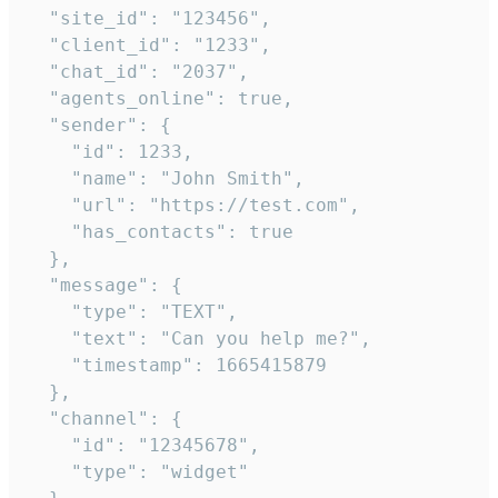
  "site_id": "123456",

  "client_id": "1233",

  "chat_id": "2037",

  "agents_online": true,

  "sender": {

    "id": 1233,

    "name": "John Smith",

    "url": "https://test.com",

    "has_contacts": true

  },

  "message": {

    "type": "TEXT",

    "text": "Can you help me?",

    "timestamp": 1665415879

  },

  "channel": {

    "id": "12345678",

    "type": "widget"
