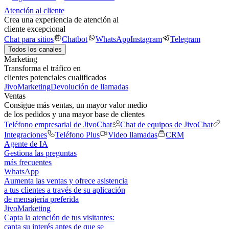
Atención al cliente
Crea una experiencia de atención al
cliente excepcional
Chat para sitios
Chatbot
WhatsApp
Instagram
Telegram
Todos los canales
Marketing
Transforma el tráfico en
clientes potenciales cualificados
JivoMarketing
Devolución de llamadas
Ventas
Consigue más ventas, un mayor valor medio
de los pedidos y una mayor base de clientes
Teléfono empresarial de JivoChat
Chat de equipos de JivoChat
Integraciones
Teléfono Plus
Video llamadas
CRM
Agente de IA
Gestiona las preguntas
más frecuentes
WhatsApp
Aumenta las ventas y ofrece asistencia
a tus clientes a través de su aplicación
de mensajería preferida
JivoMarketing
Capta la atención de tus visitantes:
capta su interés antes de que se