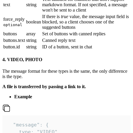
text
string
markdown format. If not specified, a message
won't be sent to a client
If there is
true
value, the message input field is
force_reply
boolean
blocked, so a client chooses one of the
optional
suggested buttons
buttons
array
Set of buttons with canned replies
buttons.text
string
Canned reply text
button.id
string
ID of a button, sent in chat
4. VIDEO, PHOTO
The message format for these types is the same, the only difference
is the type.
A file is transferred by passing a link to it.
Example
  "message": {

    type: "VIDEO",
