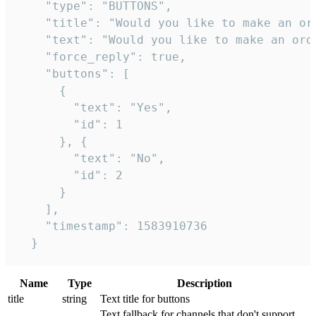
    "type": "BUTTONS",

    "title": "Would you like to make an ord
    "text": "Would you like to make an orde
    "force_reply": true,

    "buttons": [

      {

        "text": "Yes",

        "id": 1

      }, {

        "text": "No",

        "id": 2

      }

    ],

    "timestamp": 1583910736

  }
Name
Type
Description
title
string
Text title for buttons
Text fallback for channels that don't support