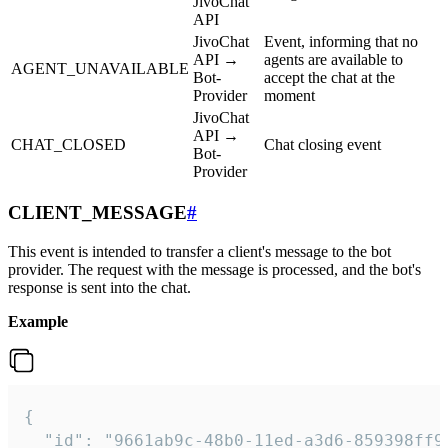
JivoChat
API
JivoChat
Event, informing that no
API →
agents are available to
AGENT_UNAVAILABLE
Bot-
accept the chat at the
Provider
moment
JivoChat
API →
CHAT_CLOSED
Chat closing event
Bot-
Provider
CLIENT_MESSAGE
#
This event is intended to transfer a client's message to the bot
provider. The request with the message is processed, and the bot's
response is sent into the chat.
Example
{

  "id": "9661ab9c-48b0-11ed-a3d6-859398ff9b