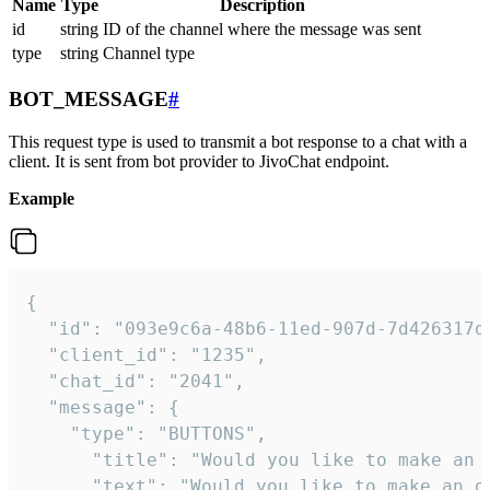
Name
Type
Description
id
string
ID of the channel where the message was sent
type
string
Channel type
BOT_MESSAGE
#
This request type is used to transmit a bot response to a chat with a
client. It is sent from bot provider to JivoChat endpoint.
Example
{   

  "id": "093e9c6a-48b6-11ed-907d-7d426317da
  "client_id": "1235",

  "chat_id": "2041",

  "message": {

    "type": "BUTTONS",

      "title": "Would you like to make an o
      "text": "Would you like to make an or