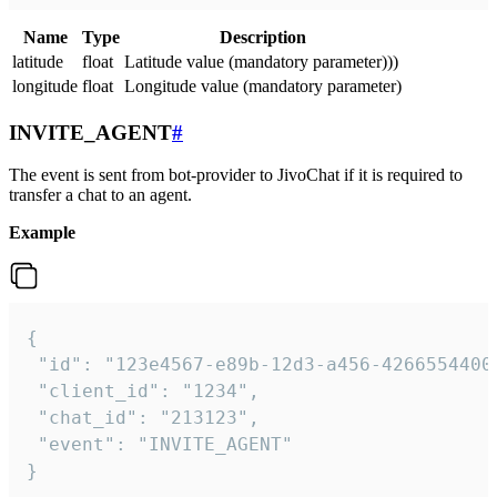
Name
Type
Description
latitude
float
Latitude value (mandatory parameter)))
longitude
float
Longitude value (mandatory parameter)
INVITE_AGENT
#
The event is sent from bot-provider to JivoChat if it is required to
transfer a chat to an agent.
Example
{

 "id": "123e4567-e89b-12d3-a456-42665544000
 "client_id": "1234",

 "chat_id": "213123",

 "event": "INVITE_AGENT"

}