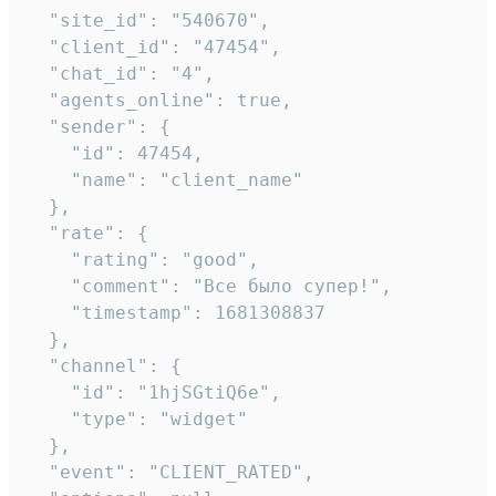
  "site_id": "540670",

  "client_id": "47454",

  "chat_id": "4",

  "agents_online": true,

  "sender": {

    "id": 47454,

    "name": "client_name"

  },

  "rate": {

    "rating": "good",

    "comment": "Все было супер!",

    "timestamp": 1681308837

  },

  "channel": {

    "id": "1hjSGtiQ6e",

    "type": "widget"

  },

  "event": "CLIENT_RATED",
