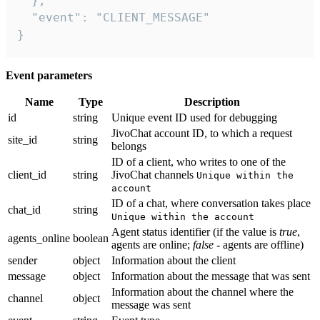
  },

  "event": "CLIENT_MESSAGE"

}
Event parameters
Name
Type
Description
id
string
Unique event ID used for debugging
JivoChat account ID, to which a request
site_id
string
belongs
ID of a client, who writes to one of the
client_id
string
JivoChat channels
Unique within the
account
ID of a chat, where conversation takes place
chat_id
string
Unique within the account
Agent status identifier (if the value is
true
,
agents_online
boolean
agents are online;
false
- agents are offline)
sender
object
Information about the client
message
object
Information about the message that was sent
Information about the channel where the
channel
object
message was sent