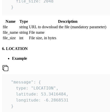
    file_size: 2048

  } 
Name
Type
Description
file
string
URL to download the file (mandatory parameter)
file_name
string
File name
file_size
int
File size, in bytes
6. LOCATION
Example
  "message": {

    type: "LOCATION",

    latitude: 53.3416484,

    longitude: -6.2868531

  }