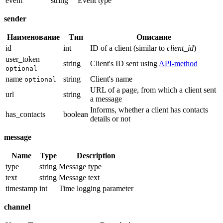
event
string
Event type
sender
Наименование
Тип
Описание
id
int
ID of a client (similar to
client_id
)
user_token
string
Client's ID sent using
API-method
optional
name
string
Client's name
optional
URL of a page, from which a client sent
url
string
a message
Informs, whether a client has contacts
has_contacts
boolean
details or not
message
Name
Type
Description
type
string
Message type
text
string
Message text
timestamp
int
Time logging parameter
channel