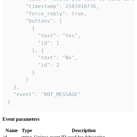
      "timestamp": 1583910736,

      "force_reply": true,

      "buttons": [

        {

          "text": "Yes",

          "id": 1

        }, {

          "text": "No",

          "id": 2

        }

      ]

  },

  "event": "BOT_MESSAGE"

}
Event parameters
Name
Type
Description