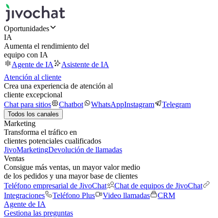
Oportunidades
IA
Aumenta el rendimiento del
equipo con IA
Agente de IA
Asistente de IA
Atención al cliente
Crea una experiencia de atención al
cliente excepcional
Chat para sitios
Chatbot
WhatsApp
Instagram
Telegram
Todos los canales
Marketing
Transforma el tráfico en
clientes potenciales cualificados
JivoMarketing
Devolución de llamadas
Ventas
Consigue más ventas, un mayor valor medio
de los pedidos y una mayor base de clientes
Teléfono empresarial de JivoChat
Chat de equipos de JivoChat
Integraciones
Teléfono Plus
Video llamadas
CRM
Agente de IA
Gestiona las preguntas