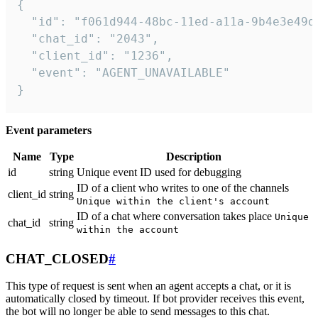
{

  "id": "f061d944-48bc-11ed-a11a-9b4e3e49df
  "chat_id": "2043",

  "client_id": "1236",

  "event": "AGENT_UNAVAILABLE"

}
Event parameters
Name
Type
Description
id
string
Unique event ID used for debugging
ID of a client who writes to one of the channels
client_id
string
Unique within the client's account
ID of a chat where conversation takes place
Unique
chat_id
string
within the account
CHAT_CLOSED
#
This type of request is sent when an agent accepts a chat, or it is
automatically closed by timeout. If bot provider receives this event,
the bot will no longer be able to send messages to this chat.