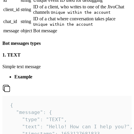
id
string
Unique event ID used for debugging
ID of a client, who writes to one of the JivoChat
client_id
string
channels
Unique within the account
ID of a chat where conversation takes place
chat_id
string
Unique within the account
message
object
Bot message
Bot messages types
1. TEXT
Simple text message
Example
 {

   "message": {

     "type": "TEXT",

     "text": "Hello! How can I help you?",

     "timestamp": 1653127681833
