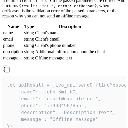
It returns
if the passed parameters are correct. And
{result: 'ok'}
it returns
, where
{result: 'fail', error: errReason}
errReason is the validation error of the passed parameters, or the
reason why you can not send an offline message.
Name
Type
Description
name
string
Client's name
email
string
Client's email
phone
string
Client's phone number
description
string
Additional information about the client
message
string
Offline message text
let apiResult = jivo_api.sendOfflineMessage
    "name": "John Smith",

    "email": "email@example.com",

    "phone": "+14084987855",

    "description": "Description text",

    "message": "Offline message"

});
