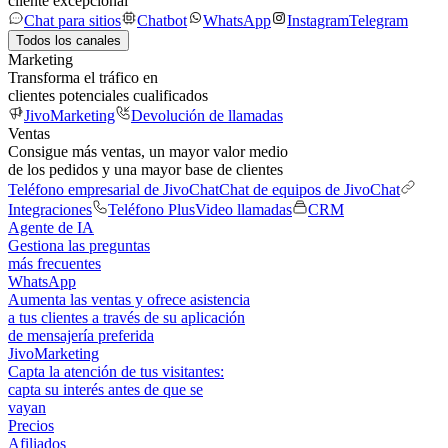
cliente excepcional
Chat para sitios
Chatbot
WhatsApp
Instagram
Telegram
Todos los canales
Marketing
Transforma el tráfico en
clientes potenciales cualificados
JivoMarketing
Devolución de llamadas
Ventas
Consigue más ventas, un mayor valor medio
de los pedidos y una mayor base de clientes
Teléfono empresarial de JivoChat
Chat de equipos de JivoChat
Integraciones
Teléfono Plus
Video llamadas
CRM
Agente de IA
Gestiona las preguntas
más frecuentes
WhatsApp
Aumenta las ventas y ofrece asistencia
a tus clientes a través de su aplicación
de mensajería preferida
JivoMarketing
Capta la atención de tus visitantes:
capta su interés antes de que se
vayan
Precios
Afiliados