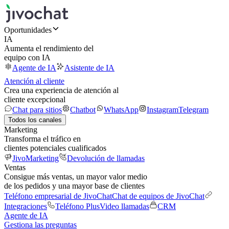
Oportunidades
IA
Aumenta el rendimiento del
equipo con IA
Agente de IA
Asistente de IA
Atención al cliente
Crea una experiencia de atención al
cliente excepcional
Chat para sitios
Chatbot
WhatsApp
Instagram
Telegram
Todos los canales
Marketing
Transforma el tráfico en
clientes potenciales cualificados
JivoMarketing
Devolución de llamadas
Ventas
Consigue más ventas, un mayor valor medio
de los pedidos y una mayor base de clientes
Teléfono empresarial de JivoChat
Chat de equipos de JivoChat
Integraciones
Teléfono Plus
Video llamadas
CRM
Agente de IA
Gestiona las preguntas