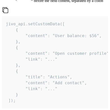
before the field content, separated by a colon
jivo_api.setCustomData([

    {

        "content": "User balance: $56",

    },

    {

        "content": "Open customer profile",
        "link": "..."

    },

    {

        "title": "Actions",

        "content": "Add contact",

        "link": "..."

    }

 ]);