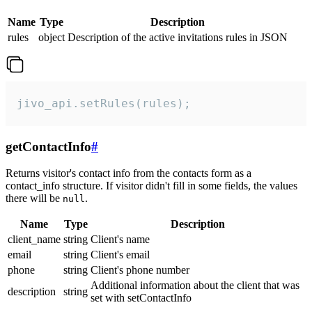
Name
Type
Description
rules
object
Description of the active invitations rules in JSON
jivo_api.setRules(rules);
getContactInfo
#
Returns visitor's contact info from the contacts form as a
contact_info structure. If visitor didn't fill in some fields, the values
there will be
.
null
Name
Type
Description
client_name
string
Client's name
email
string
Client's email
phone
string
Client's phone number
Additional information about the client that was
description
string
set with setContactInfo