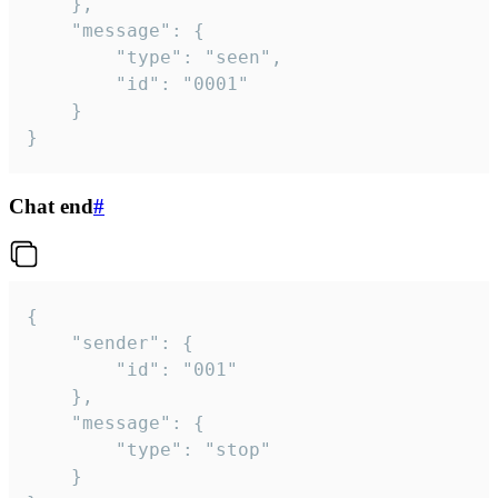
	},

	"message": {

		"type": "seen",

		"id": "0001"

	}

}
Chat end
#
{

	"sender": {

		"id": "001"

	},

	"message": {

		"type": "stop"

	}
