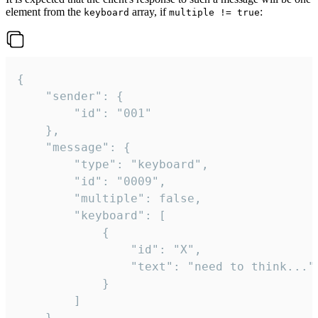
element from the
array, if
:
keyboard
multiple != true
{

	"sender": {

		"id": "001"

	},

	"message": {

		"type": "keyboard",

		"id": "0009",

		"multiple": false,

		"keyboard": [

			{

				"id": "X",

				"text": "need to think..."

			}

		]

	}
