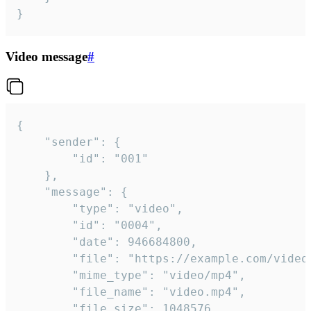
}
Video message
#
{

	"sender": {

		"id": "001"

	},

	"message": {

		"type": "video",

		"id": "0004",

		"date": 946684800,

		"file": "https://example.com/video.mp4",

		"mime_type": "video/mp4",

		"file_name": "video.mp4",

		"file_size": 1048576,
