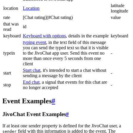
latitude
location
Location
longitude
rate
[Chat rating](#Chat rating)
value
that was
id
read
keyboard
Keyboard with options
, details in the example
keyboard
typing event
, in the text field of this message
you can send the typed text so that it is visible
typein
to the JivoChat app user. Send this event no
-
more than once every 5 seconds from one
client
Start chat
, it's intended to start a chat without
start
-
sending a message by the client
End chat
, a signal that events for this chat are
stop
-
no longer accepted
Event Examples
#
JivoChat Event Examples
#
If at least one sender property is defined for the JivoChat user, a
field with this information is added to the event. The
sender