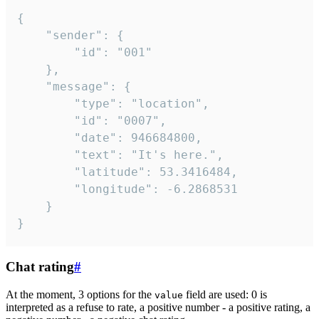
{

	"sender": {

		"id": "001"

	},

	"message": {

		"type": "location",

		"id": "0007",

		"date": 946684800,

		"text": "It's here.",

		"latitude": 53.3416484,

		"longitude": -6.2868531

	}

}
Chat rating
#
At the moment, 3 options for the
field are used: 0 is
value
interpreted as a refuse to rate, a positive number - a positive rating, a