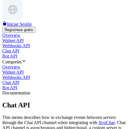
Iniciar Sesión
Regístrese gratis
Overview
Widget API
Webhooks API
Chat API
Bot API
Categorías
Overview
Widget API
Webhooks API
Chat API
Bot API
Documentation
Chat API
This memo describes how to exchange events between servers
through the Chat API channel when integrating with
JivoChat
. Chat
API channel is asynchronous and bidirectional, a custom server is