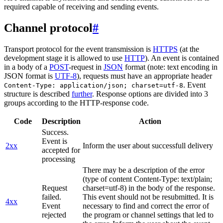
required capable of receiving and sending events.
Channel protocol
#
Transport protocol for the event transmission is
HTTPS
(at the
development stage it is allowed to use
HTTP
). An event is contained
in a body of a
POST
-request in
JSON
format (note: text encoding in
JSON format is
UTF-8
), requests must have an appropriate header
. Event
Content-Type: application/json; charset=utf-8
structure is described
further
. Response options are divided into 3
groups according to the HTTP-response code.
Code
Description
Action
Success.
Event is
2xx
Inform the user about successfull delivery
accepted for
processing
There may be a description of the error
(type of content Content-Type: text/plain;
Request
charset=utf-8) in the body of the response.
failed.
This event should not be resubmitted. It is
4xx
Event
necessary to find and correct the error of
rejected
the program or channel settings that led to