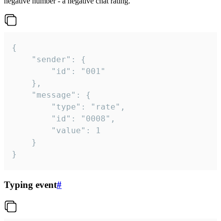
negative number - a negative chat rating.
{

	"sender": {

		"id": "001"

	},

	"message": {

		"type": "rate",

		"id": "0008",

		"value": 1

	}

}
Typing event
#