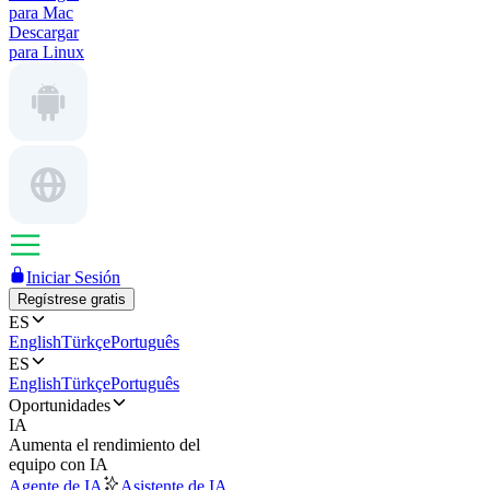
para Mac
Descargar
para Linux
Iniciar Sesión
Regístrese gratis
ES
English
Türkçe
Português
ES
English
Türkçe
Português
Oportunidades
IA
Aumenta el rendimiento del
equipo con IA
Agente de IA
Asistente de IA