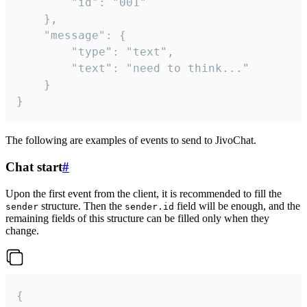
		"id": "001"

	},

	"message": {

		"type": "text",

		"text": "need to think..."

	}

}
The following are examples of events to send to JivoChat.
Chat start
#
Upon the first event from the client, it is recommended to fill the
structure. Then the
field will be enough, and the
sender
sender.id
remaining fields of this structure can be filled only when they
change.
{
