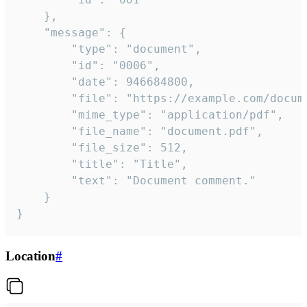
	},

	"message": {

		"type": "document",

		"id": "0006",

		"date": 946684800,

		"file": "https://example.com/document.pdf",

		"mime_type": "application/pdf",

		"file_name": "document.pdf",

		"file_size": 512,

		"title": "Title",

		"text": "Document comment."

	}

}
Location
#