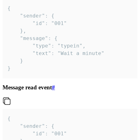
{

	"sender": {

		"id": "001"

	},

	"message": {

		"type": "typein",

		"text": "Wait a minute"

	}

}
Message read event
#
{

	"sender": {

		"id": "001"
