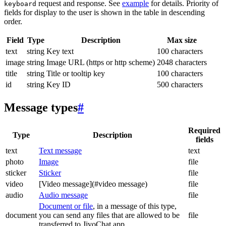
request and response. See
example
for details. Priority of
keyboard
fields for display to the user is shown in the table in descending
order.
Field
Type
Description
Max size
text
string
Key text
100 characters
image
string
Image URL (https or http scheme)
2048 characters
title
string
Title or tooltip key
100 characters
id
string
Key ID
500 characters
Message types
#
Required
Type
Description
fields
text
Text message
text
photo
Image
file
sticker
Sticker
file
video
[Video message](#video message)
file
audio
Audio message
file
Document or file
, in a message of this type,
document
you can send any files that are allowed to be
file
transferred to JivoChat app