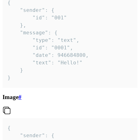
{

	"sender": {

		"id": "001"

	},

	"message": {

		"type": "text",

		"id": "0001",

		"date": 946684800,

		"text": "Hello!"

	}

}
Image
#
{

	"sender": {
