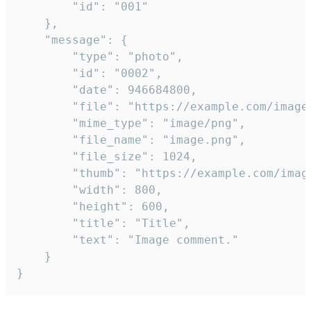
		"id": "001"

	},

	"message": {

		"type": "photo",

		"id": "0002",

		"date": 946684800,

		"file": "https://example.com/image.png",

		"mime_type": "image/png",

		"file_name": "image.png",

		"file_size": 1024,

		"thumb": "https://example.com/image_thumb.png",

		"width": 800,

		"height": 600,

		"title": "Title",

		"text": "Image comment."

	}

}