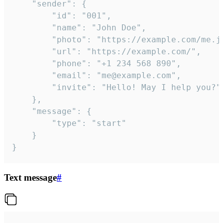
	"sender": {

		"id": "001",

		"name": "John Doe",

		"photo": "https://example.com/me.jpg",

		"url": "https://example.com/",

		"phone": "+1 234 568 890",

		"email": "me@example.com",

		"invite": "Hello! May I help you?"

	},

	"message": {

		"type": "start"

	}

}
Text message
#