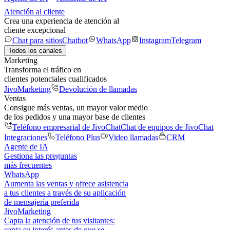
Atención al cliente
Crea una experiencia de atención al
cliente excepcional
Chat para sitios
Chatbot
WhatsApp
Instagram
Telegram
Todos los canales
Marketing
Transforma el tráfico en
clientes potenciales cualificados
JivoMarketing
Devolución de llamadas
Ventas
Consigue más ventas, un mayor valor medio
de los pedidos y una mayor base de clientes
Teléfono empresarial de JivoChat
Chat de equipos de JivoChat
Integraciones
Teléfono Plus
Video llamadas
CRM
Agente de IA
Gestiona las preguntas
más frecuentes
WhatsApp
Aumenta las ventas y ofrece asistencia
a tus clientes a través de su aplicación
de mensajería preferida
JivoMarketing
Capta la atención de tus visitantes:
capta su interés antes de que se