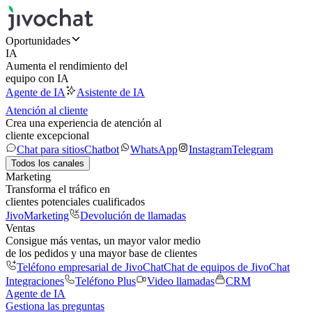
Oportunidades
IA
Aumenta el rendimiento del
equipo con IA
Agente de IA
Asistente de IA
Atención al cliente
Crea una experiencia de atención al
cliente excepcional
Chat para sitios
Chatbot
WhatsApp
Instagram
Telegram
Todos los canales
Marketing
Transforma el tráfico en
clientes potenciales cualificados
JivoMarketing
Devolución de llamadas
Ventas
Consigue más ventas, un mayor valor medio
de los pedidos y una mayor base de clientes
Teléfono empresarial de JivoChat
Chat de equipos de JivoChat
Integraciones
Teléfono Plus
Video llamadas
CRM
Agente de IA
Gestiona las preguntas