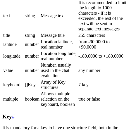
It is recommended to limit
the length to 1000
characters - if it is
text
string
Message text
exceeded, the rest of the
text will be sent in
separate text messages
title
string
Message title
255 characters
Location latitude,
from -90.0000 to
latitude
number
real number
+90.0000
Location longitude,
longitude
number
-180.0000 to +180.0000
real number
Number, usually
value
number
used in the chat
any number
evaluation
Array of Key
keyboard
[]Key
7 keys
structures
Allows multiple
multiple
boolean
selection on the
true or false
keyboard, boolean
Key
#
It is mandatory for a key to have one structure field, both in the