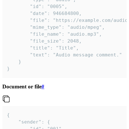
		"id": "0005",

		"date": 946684800,

		"file": "https://example.com/audio.mp3",

		"mime_type": "audio/mpeg",

		"file_name": "audio.mp3",

		"file_size": 2048,

		"title": "Title",

		"text": "Audio message comment."

	}

}
Document or file
#
{

	"sender": {

		"id": "001"
