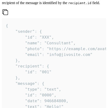
recipient of the message is identified by the
field.
recipient.id
{

	"sender": {

		"id": "XXX",

		"name": "Consultant",

		"photo": "https://example.com/avatar.png",

		"email": "info@jivosite.com"

	},

	"recipient": {

		"id": "001"

	},

	"message": {

		"type": "text",

		"id": "0000",

		"date": 946684800,

		"text": "Hello!"
