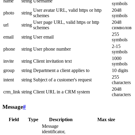
name
string
Username
symbols
User avatar URL, valid https or http
2048
photo
string
schemes
symbols
User page URL, valid https or http
2048
url
string
schemes
символов
255
email
string
User email
symbols
2-15
phone
string
User phone number
symbols
1000
invite
string
Client invitation text
symbols
group
string
Department a client applies to
10 digits
255
intent
string
Subject of a customer's request
characters
2048
crm_link
string
Client URL in a CRM system
characters
Message
#
Field
Type
Description
Max size
Message
identificator,