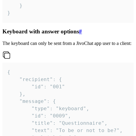
	}

}
Keyboard with answer options
#
The keyboard can only be sent from a JivoChat app user to a client:
{

	"recipient": {

		"id": "001"

	},

	"message": {

		"type": "keyboard",

		"id": "0009",

		"title": "Questionnaire",

		"text": "To be or not to be?",
