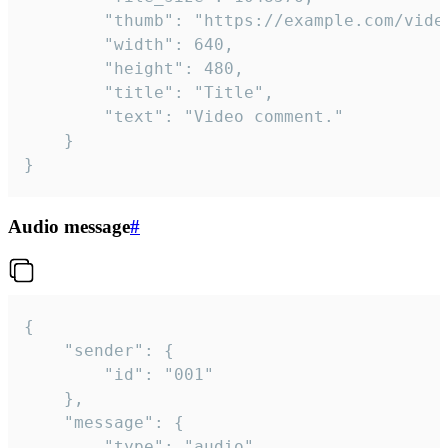
		"thumb": "https://example.com/video_thumb.png",

		"width": 640,

		"height": 480,

		"title": "Title",

		"text": "Video comment."

	}

}
Audio message
#
{

	"sender": {

		"id": "001"

	},

	"message": {

		"type": "audio",
