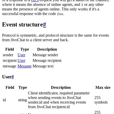
where
means the absence of online agents, and
or any other
0
1
means the presence of agents online. This only works if it's a
successful response with the code
.
2xx
Event structure
#
Protocol is symmetric, and protocol structure is the same for events
from JivoChat to a client server and back.
Field
Type
Description
sender
User
Message sender
recipient
User
Message recipient
message
Message
Message text
User
#
Field
Type
Description
Max size
Client identificator, required parameter
when sending events to JivoChat
255
id
string
sender.id and when receiving events
symbols
from JivoChat recipient.id
255