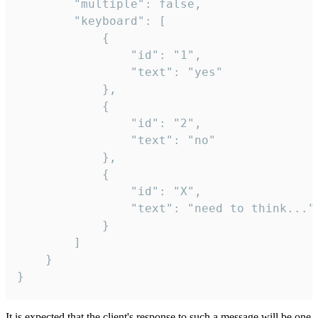
		"multiple": false,

		"keyboard": [

			{

				"id": "1",

				"text": "yes"

			},

			{

				"id": "2",

				"text": "no"

			},

			{

				"id": "X",

				"text": "need to think..."

			}

		]

	}

}
It is expected that the client's response to such a message will be one