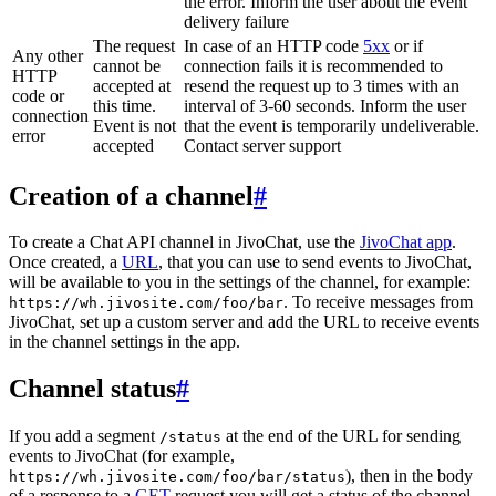
the error. Inform the user about the event
delivery failure
The request
In case of an HTTP code
5xx
or if
Any other
cannot be
connection fails it is recommended to
HTTP
accepted at
resend the request up to 3 times with an
code or
this time.
interval of 3-60 seconds. Inform the user
connection
Event is not
that the event is temporarily undeliverable.
error
accepted
Contact server support
Creation of a channel
#
To create a Chat API channel in JivoChat, use the
JivoChat app
.
Once created, a
URL
, that you can use to send events to JivoChat,
will be available to you in the settings of the channel, for example:
. To receive messages from
https://wh.jivosite.com/foo/bar
JivoChat, set up a custom server and add the URL to receive events
in the channel settings in the app.
Channel status
#
If you add a segment
at the end of the URL for sending
/status
events to JivoChat (for example,
), then in the body
https://wh.jivosite.com/foo/bar/status
of a response to a
GET
-request you will get a status of the channel,