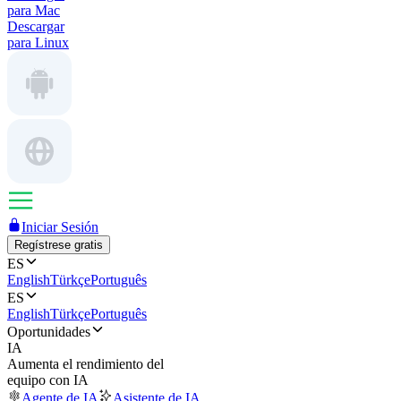
para Mac
Descargar
para Linux
Iniciar Sesión
Regístrese gratis
ES
English
Türkçe
Português
ES
English
Türkçe
Português
Oportunidades
IA
Aumenta el rendimiento del
equipo con IA
Agente de IA
Asistente de IA