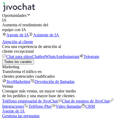
Oportunidades
IA
Aumenta el rendimiento del
equipo con IA
Agente de IA
Asistente de IA
Atención al cliente
Crea una experiencia de atención al
cliente excepcional
Chat para sitios
Chatbot
WhatsApp
Instagram
Telegram
Todos los canales
Marketing
Transforma el tráfico en
clientes potenciales cualificados
JivoMarketing
Devolución de llamadas
Ventas
Consigue más ventas, un mayor valor medio
de los pedidos y una mayor base de clientes
Teléfono empresarial de JivoChat
Chat de equipos de JivoChat
Integraciones
Teléfono Plus
Video llamadas
CRM
Agente de IA
Gestiona las preguntas