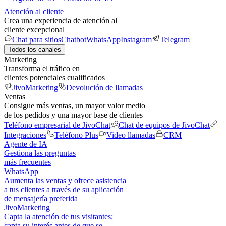
Atención al cliente
Crea una experiencia de atención al
cliente excepcional
Chat para sitios
Chatbot
WhatsApp
Instagram
Telegram
Todos los canales
Marketing
Transforma el tráfico en
clientes potenciales cualificados
JivoMarketing
Devolución de llamadas
Ventas
Consigue más ventas, un mayor valor medio
de los pedidos y una mayor base de clientes
Teléfono empresarial de JivoChat
Chat de equipos de JivoChat
Integraciones
Teléfono Plus
Video llamadas
CRM
Agente de IA
Gestiona las preguntas
más frecuentes
WhatsApp
Aumenta las ventas y ofrece asistencia
a tus clientes a través de su aplicación
de mensajería preferida
JivoMarketing
Capta la atención de tus visitantes:
capta su interés antes de que se