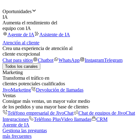
Oportunidades
IA
Aumenta el rendimiento del
equipo con IA
Agente de IA
Asistente de IA
Atención al cliente
Crea una experiencia de atención al
cliente excepcional
Chat para sitios
Chatbot
WhatsApp
Instagram
Telegram
Todos los canales
Marketing
Transforma el tráfico en
clientes potenciales cualificados
JivoMarketing
Devolución de llamadas
Ventas
Consigue más ventas, un mayor valor medio
de los pedidos y una mayor base de clientes
Teléfono empresarial de JivoChat
Chat de equipos de JivoChat
Integraciones
Teléfono Plus
Video llamadas
CRM
Agente de IA
Gestiona las preguntas
más frecuentes