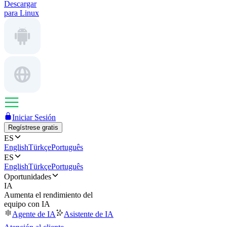
Descargar
para Linux
Iniciar Sesión
Regístrese gratis
ES
English
Türkçe
Português
ES
English
Türkçe
Português
Oportunidades
IA
Aumenta el rendimiento del
equipo con IA
Agente de IA
Asistente de IA