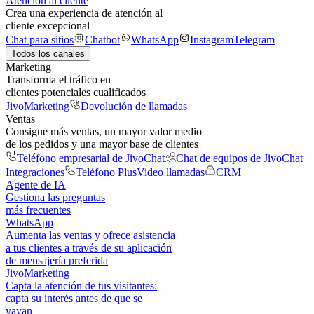
Atención al cliente
Crea una experiencia de atención al
cliente excepcional
Chat para sitios
Chatbot
WhatsApp
Instagram
Telegram
Todos los canales
Marketing
Transforma el tráfico en
clientes potenciales cualificados
JivoMarketing
Devolución de llamadas
Ventas
Consigue más ventas, un mayor valor medio
de los pedidos y una mayor base de clientes
Teléfono empresarial de JivoChat
Chat de equipos de JivoChat
Integraciones
Teléfono Plus
Video llamadas
CRM
Agente de IA
Gestiona las preguntas
más frecuentes
WhatsApp
Aumenta las ventas y ofrece asistencia
a tus clientes a través de su aplicación
de mensajería preferida
JivoMarketing
Capta la atención de tus visitantes:
capta su interés antes de que se
vayan