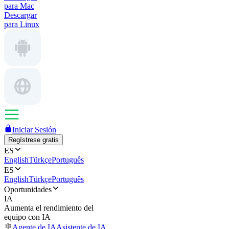
para Mac
Descargar
para Linux
Iniciar Sesión
Regístrese gratis
ES
English
Türkçe
Português
ES
English
Türkçe
Português
Oportunidades
IA
Aumenta el rendimiento del
equipo con IA
Agente de IA
Asistente de IA