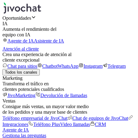
Oportunidades
IA
Aumenta el rendimiento del
equipo con IA
Agente de IA
Asistente de IA
Atención al cliente
Crea una experiencia de atención al
cliente excepcional
Chat para sitios
Chatbot
WhatsApp
Instagram
Telegram
Todos los canales
Marketing
Transforma el tráfico en
clientes potenciales cualificados
JivoMarketing
Devolución de llamadas
Ventas
Consigue más ventas, un mayor valor medio
de los pedidos y una mayor base de clientes
Teléfono empresarial de JivoChat
Chat de equipos de JivoChat
Integraciones
Teléfono Plus
Video llamadas
CRM
Agente de IA
Gestiona las preguntas