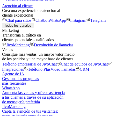
Atención al cliente
Crea una experiencia de atención al
cliente excepcional
Chat para sitios
Chatbot
WhatsApp
Instagram
Telegram
Todos los canales
Marketing
Transforma el tráfico en
clientes potenciales cualificados
JivoMarketing
Devolución de llamadas
Ventas
Consigue más ventas, un mayor valor medio
de los pedidos y una mayor base de clientes
Teléfono empresarial de JivoChat
Chat de equipos de JivoChat
Integraciones
Teléfono Plus
Video llamadas
CRM
Agente de IA
Gestiona las preguntas
más frecuentes
WhatsApp
Aumenta las ventas y ofrece asistencia
a tus clientes a través de su aplicación
de mensajería preferida
JivoMarketing
Capta la atención de tus visitantes:
capta su interés antes de que se