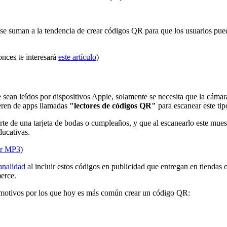
 se suman a la tendencia de crear códigos QR para que los usuarios pued
onces te interesará
este artículo
)
ean leídos por dispositivos Apple, solamente se necesita que la cámara
ieren de apps llamadas
"lectores de códigos QR"
para escanear este tip
te de una tarjeta de bodas o cumpleaños, y que al escanearlo este muestr
ducativas.
ir MP3
)
analidad
al incluir estos códigos en publicidad que entregan en tiendas o
erce.
motivos por los que hoy es más común crear un código QR: