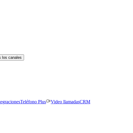
 los canales
tegraciones
Teléfono Plus
Video llamadas
CRM