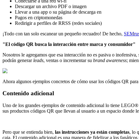
Conectarse a una red wi-fi
Descargar un archivo PDF o imagen
Llevar a una app o su página de descarga en
Pagos en criptomonedas
Redirigir a perfiles de RRSS (redes sociales)
¡Todo con tan solo escanear un pequeño recuadro! De hecho,
SEMru
"El código QR busca la interacción entre marca y consumidor"
Nosotros le agregamos que esa interacción no es pasiva o inofensiva, s
podrán generar
leads
, ventas o incrementar su
brand awareness
; mien
Ahora algunos ejemplos concretos de cómo usar los códigos QR para mej
Contenido adicional
Uno de los grandes ejemplos de contenido adicional lo tiene LEGO
sus productos códigos QR que llevan al usuario a un espacio donde le 
Pero que se entienda bien,
las instrucciones ya están completas
, lo
caja. El contenido adicional es una manera de fidelizar a los fanátic