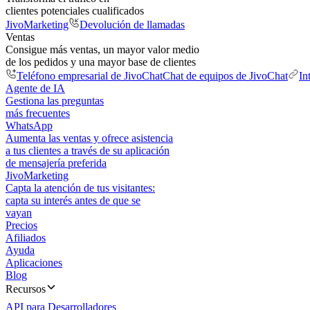
clientes potenciales cualificados
JivoMarketing
Devolución de llamadas
Ventas
Consigue más ventas, un mayor valor medio
de los pedidos y una mayor base de clientes
Teléfono empresarial de JivoChat
Chat de equipos de JivoChat
In
Agente de IA
Gestiona las preguntas
más frecuentes
WhatsApp
Aumenta las ventas y ofrece asistencia
a tus clientes a través de su aplicación
de mensajería preferida
JivoMarketing
Capta la atención de tus visitantes:
capta su interés antes de que se
vayan
Precios
Afiliados
Ayuda
Aplicaciones
Blog
Recursos
API para Desarrolladores