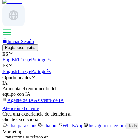
Iniciar Sesión
Regístrese gratis
ES
English
Türkçe
Português
ES
English
Türkçe
Português
Oportunidades
IA
Aumenta el rendimiento del
equipo con IA
Agente de IA
Asistente de IA
Atención al cliente
Crea una experiencia de atención al
cliente excepcional
Chat para sitios
Chatbot
WhatsApp
Instagram
Telegram
Todos
Marketing
Transforma el tráfico en