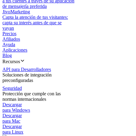
a tus clientes a través de su aplicación
de mensajería preferida
JivoMarketing
Capta la atención de tus visitantes:
capta su interés antes de que se
vayan
Precios
Afiliados
Ayuda
Aplicaciones
Blog
Recursos
API para Desarrolladores
Soluciones de integración
preconfiguradas
Seguridad
Protección que cumple con las
normas internacionales
Descargar
para Windows
Descargar
para Mac
Descargar
para Linux