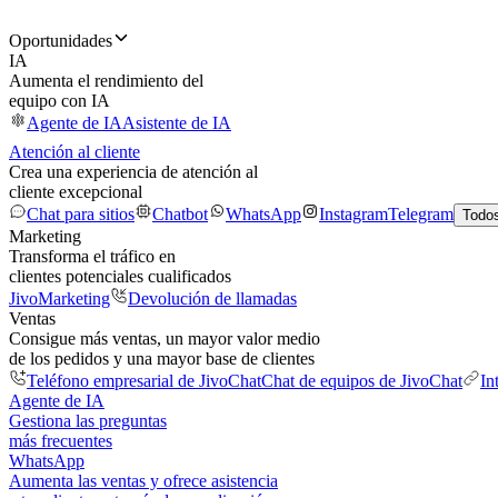
Oportunidades
IA
Aumenta el rendimiento del
equipo con IA
Agente de IA
Asistente de IA
Atención al cliente
Crea una experiencia de atención al
cliente excepcional
Chat para sitios
Chatbot
WhatsApp
Instagram
Telegram
Todos
Marketing
Transforma el tráfico en
clientes potenciales cualificados
JivoMarketing
Devolución de llamadas
Ventas
Consigue más ventas, un mayor valor medio
de los pedidos y una mayor base de clientes
Teléfono empresarial de JivoChat
Chat de equipos de JivoChat
In
Agente de IA
Gestiona las preguntas
más frecuentes
WhatsApp
Aumenta las ventas y ofrece asistencia