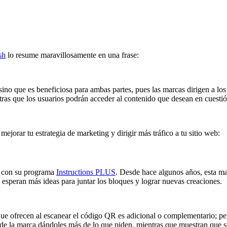
sh
lo resume maravillosamente en una frase:
ino que es beneficiosa para ambas partes, pues las marcas dirigen a los
tras que los usuarios podrán acceder al contenido que desean en cuesti
orar tu estrategia de marketing y dirigir más tráfico a tu sitio web:
® con su programa
Instructions PLUS
. Desde hace algunos años, esta mar
esperan más ideas para juntar los bloques y lograr nuevas creaciones.
 que ofrecen al escanear el código QR es adicional o complementario; pe
os de la marca dándoles más de lo que piden, mientras que muestran que 