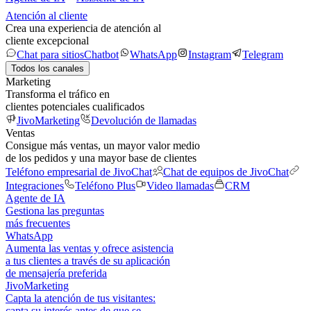
Atención al cliente
Crea una experiencia de atención al
cliente excepcional
Chat para sitios
Chatbot
WhatsApp
Instagram
Telegram
Todos los canales
Marketing
Transforma el tráfico en
clientes potenciales cualificados
JivoMarketing
Devolución de llamadas
Ventas
Consigue más ventas, un mayor valor medio
de los pedidos y una mayor base de clientes
Teléfono empresarial de JivoChat
Chat de equipos de JivoChat
Integraciones
Teléfono Plus
Video llamadas
CRM
Agente de IA
Gestiona las preguntas
más frecuentes
WhatsApp
Aumenta las ventas y ofrece asistencia
a tus clientes a través de su aplicación
de mensajería preferida
JivoMarketing
Capta la atención de tus visitantes:
capta su interés antes de que se