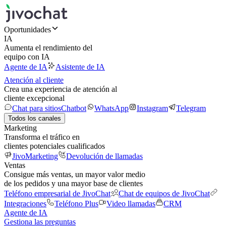
Oportunidades
IA
Aumenta el rendimiento del
equipo con IA
Agente de IA
Asistente de IA
Atención al cliente
Crea una experiencia de atención al
cliente excepcional
Chat para sitios
Chatbot
WhatsApp
Instagram
Telegram
Todos los canales
Marketing
Transforma el tráfico en
clientes potenciales cualificados
JivoMarketing
Devolución de llamadas
Ventas
Consigue más ventas, un mayor valor medio
de los pedidos y una mayor base de clientes
Teléfono empresarial de JivoChat
Chat de equipos de JivoChat
Integraciones
Teléfono Plus
Video llamadas
CRM
Agente de IA
Gestiona las preguntas