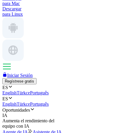
para Mac
Descargar
para Linux
Iniciar Sesión
Regístrese gratis
ES
English
Türkçe
Português
ES
English
Türkçe
Português
Oportunidades
IA
Aumenta el rendimiento del
equipo con IA
Agente de IA
Asistente de IA