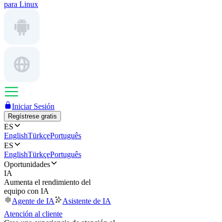
para Linux
Iniciar Sesión
Regístrese gratis
ES
English
Türkçe
Português
ES
English
Türkçe
Português
Oportunidades
IA
Aumenta el rendimiento del
equipo con IA
Agente de IA
Asistente de IA
Atención al cliente