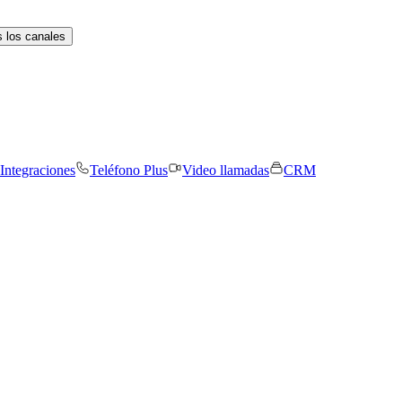
 los canales
Integraciones
Teléfono Plus
Video llamadas
CRM