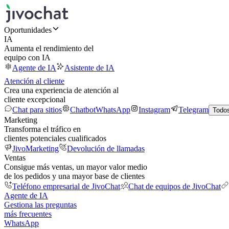
Oportunidades
IA
Aumenta el rendimiento del
equipo con IA
Agente de IA
Asistente de IA
Atención al cliente
Crea una experiencia de atención al
cliente excepcional
Chat para sitios
Chatbot
WhatsApp
Instagram
Telegram
Todos
Marketing
Transforma el tráfico en
clientes potenciales cualificados
JivoMarketing
Devolución de llamadas
Ventas
Consigue más ventas, un mayor valor medio
de los pedidos y una mayor base de clientes
Teléfono empresarial de JivoChat
Chat de equipos de JivoChat
Agente de IA
Gestiona las preguntas
más frecuentes
WhatsApp