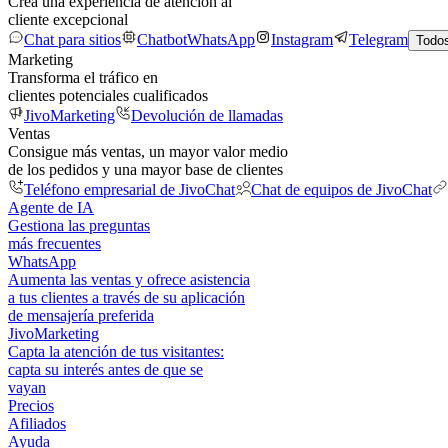
Crea una experiencia de atención al
cliente excepcional
Chat para sitios
Chatbot
WhatsApp
Instagram
Telegram
Todos
Marketing
Transforma el tráfico en
clientes potenciales cualificados
JivoMarketing
Devolución de llamadas
Ventas
Consigue más ventas, un mayor valor medio
de los pedidos y una mayor base de clientes
Teléfono empresarial de JivoChat
Chat de equipos de JivoChat
Agente de IA
Gestiona las preguntas
más frecuentes
WhatsApp
Aumenta las ventas y ofrece asistencia
a tus clientes a través de su aplicación
de mensajería preferida
JivoMarketing
Capta la atención de tus visitantes:
capta su interés antes de que se
vayan
Precios
Afiliados
Ayuda