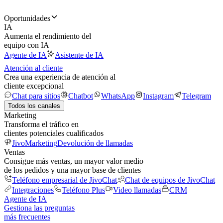
Oportunidades
IA
Aumenta el rendimiento del
equipo con IA
Agente de IA
Asistente de IA
Atención al cliente
Crea una experiencia de atención al
cliente excepcional
Chat para sitios
Chatbot
WhatsApp
Instagram
Telegram
Todos los canales
Marketing
Transforma el tráfico en
clientes potenciales cualificados
JivoMarketing
Devolución de llamadas
Ventas
Consigue más ventas, un mayor valor medio
de los pedidos y una mayor base de clientes
Teléfono empresarial de JivoChat
Chat de equipos de JivoChat
Integraciones
Teléfono Plus
Video llamadas
CRM
Agente de IA
Gestiona las preguntas
más frecuentes