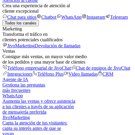
Atención al cliente
Crea una experiencia de atención al
cliente excepcional
Chat para sitios
Chatbot
WhatsApp
Instagram
Telegram
Todos los canales
Marketing
Transforma el tráfico en
clientes potenciales cualificados
JivoMarketing
Devolución de llamadas
Ventas
Consigue más ventas, un mayor valor medio
de los pedidos y una mayor base de clientes
Teléfono empresarial de JivoChat
Chat de equipos de JivoChat
Integraciones
Teléfono Plus
Video llamadas
CRM
Agente de IA
Gestiona las preguntas
más frecuentes
WhatsApp
Aumenta las ventas y ofrece asistencia
a tus clientes a través de su aplicación
de mensajería preferida
JivoMarketing
Capta la atención de tus visitantes:
capta su interés antes de que se
vayan