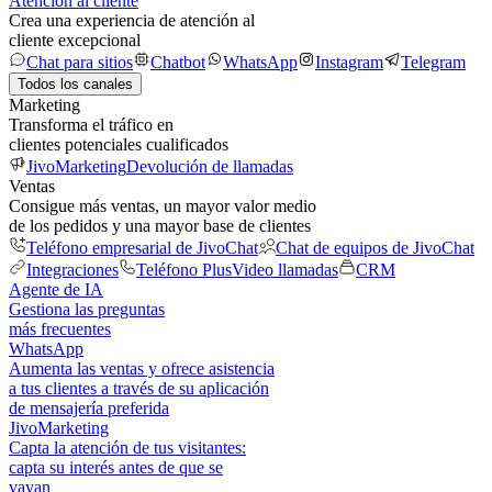
Atención al cliente
Crea una experiencia de atención al
cliente excepcional
Chat para sitios
Chatbot
WhatsApp
Instagram
Telegram
Todos los canales
Marketing
Transforma el tráfico en
clientes potenciales cualificados
JivoMarketing
Devolución de llamadas
Ventas
Consigue más ventas, un mayor valor medio
de los pedidos y una mayor base de clientes
Teléfono empresarial de JivoChat
Chat de equipos de JivoChat
Integraciones
Teléfono Plus
Video llamadas
CRM
Agente de IA
Gestiona las preguntas
más frecuentes
WhatsApp
Aumenta las ventas y ofrece asistencia
a tus clientes a través de su aplicación
de mensajería preferida
JivoMarketing
Capta la atención de tus visitantes:
capta su interés antes de que se
vayan