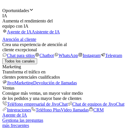
Oportunidades
IA
Aumenta el rendimiento del
equipo con IA
Agente de IA
Asistente de IA
Atención al cliente
Crea una experiencia de atención al
cliente excepcional
Chat para sitios
Chatbot
WhatsApp
Instagram
Telegram
Todos los canales
Marketing
Transforma el tráfico en
clientes potenciales cualificados
JivoMarketing
Devolución de llamadas
Ventas
Consigue más ventas, un mayor valor medio
de los pedidos y una mayor base de clientes
Teléfono empresarial de JivoChat
Chat de equipos de JivoChat
Integraciones
Teléfono Plus
Video llamadas
CRM
Agente de IA
Gestiona las preguntas
más frecuentes