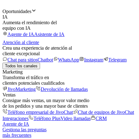
Oportunidades
IA
Aumenta el rendimiento del
equipo con IA
Agente de IA
Asistente de IA
Atención al cliente
Crea una experiencia de atención al
cliente excepcional
Chat para sitios
Chatbot
WhatsApp
Instagram
Telegram
Todos los canales
Marketing
Transforma el tráfico en
clientes potenciales cualificados
JivoMarketing
Devolución de llamadas
Ventas
Consigue más ventas, un mayor valor medio
de los pedidos y una mayor base de clientes
Teléfono empresarial de JivoChat
Chat de equipos de JivoChat
Integraciones
Teléfono Plus
Video llamadas
CRM
Agente de IA
Gestiona las preguntas
más frecuentes