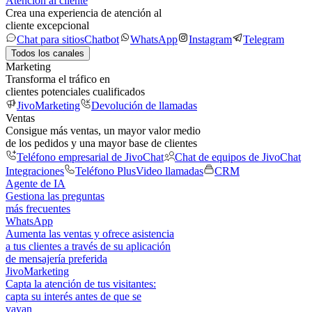
Atención al cliente
Crea una experiencia de atención al
cliente excepcional
Chat para sitios
Chatbot
WhatsApp
Instagram
Telegram
Todos los canales
Marketing
Transforma el tráfico en
clientes potenciales cualificados
JivoMarketing
Devolución de llamadas
Ventas
Consigue más ventas, un mayor valor medio
de los pedidos y una mayor base de clientes
Teléfono empresarial de JivoChat
Chat de equipos de JivoChat
Integraciones
Teléfono Plus
Video llamadas
CRM
Agente de IA
Gestiona las preguntas
más frecuentes
WhatsApp
Aumenta las ventas y ofrece asistencia
a tus clientes a través de su aplicación
de mensajería preferida
JivoMarketing
Capta la atención de tus visitantes:
capta su interés antes de que se
vayan