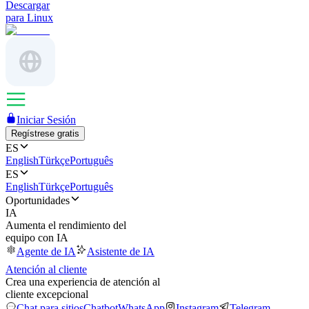
Descargar
para Linux
Iniciar Sesión
Regístrese gratis
ES
English
Türkçe
Português
ES
English
Türkçe
Português
Oportunidades
IA
Aumenta el rendimiento del
equipo con IA
Agente de IA
Asistente de IA
Atención al cliente
Crea una experiencia de atención al
cliente excepcional
Chat para sitios
Chatbot
WhatsApp
Instagram
Telegram