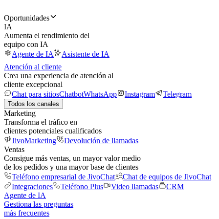
Oportunidades
IA
Aumenta el rendimiento del
equipo con IA
Agente de IA
Asistente de IA
Atención al cliente
Crea una experiencia de atención al
cliente excepcional
Chat para sitios
Chatbot
WhatsApp
Instagram
Telegram
Todos los canales
Marketing
Transforma el tráfico en
clientes potenciales cualificados
JivoMarketing
Devolución de llamadas
Ventas
Consigue más ventas, un mayor valor medio
de los pedidos y una mayor base de clientes
Teléfono empresarial de JivoChat
Chat de equipos de JivoChat
Integraciones
Teléfono Plus
Video llamadas
CRM
Agente de IA
Gestiona las preguntas
más frecuentes