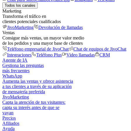
Todos los canales
Marketing
Transforma el tráfico en
clientes potenciales cualificados
JivoMarketing
Devolución de llamadas
Ventas
Consigue más ventas, un mayor valor medio
de los pedidos y una mayor base de clientes
Teléfono empresarial de JivoChat
Chat de equipos de JivoChat
Integraciones
Teléfono Plus
Video llamadas
CRM
Agente de IA
Gestiona las preguntas
más frecuentes
WhatsApp
Aumenta las ventas y ofrece asistencia
a tus clientes a través de su aplicación
de mensajería preferida
JivoMarketing
Capta la atención de tus visitantes:
capta su interés antes de que se
vayan
Precios
Afiliados
Ayuda