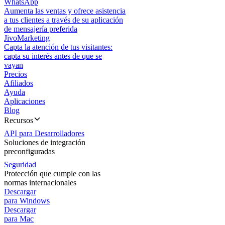
WhatsApp
Aumenta las ventas y ofrece asistencia
a tus clientes a través de su aplicación
de mensajería preferida
JivoMarketing
Capta la atención de tus visitantes:
capta su interés antes de que se
vayan
Precios
Afiliados
Ayuda
Aplicaciones
Blog
Recursos
API para Desarrolladores
Soluciones de integración
preconfiguradas
Seguridad
Protección que cumple con las
normas internacionales
Descargar
para Windows
Descargar
para Mac