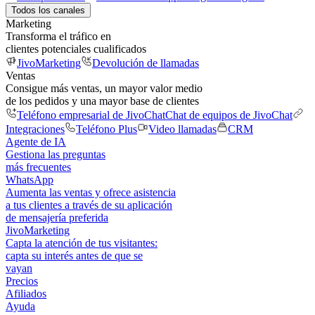
Todos los canales
Marketing
Transforma el tráfico en
clientes potenciales cualificados
JivoMarketing
Devolución de llamadas
Ventas
Consigue más ventas, un mayor valor medio
de los pedidos y una mayor base de clientes
Teléfono empresarial de JivoChat
Chat de equipos de JivoChat
Integraciones
Teléfono Plus
Video llamadas
CRM
Agente de IA
Gestiona las preguntas
más frecuentes
WhatsApp
Aumenta las ventas y ofrece asistencia
a tus clientes a través de su aplicación
de mensajería preferida
JivoMarketing
Capta la atención de tus visitantes:
capta su interés antes de que se
vayan
Precios
Afiliados
Ayuda