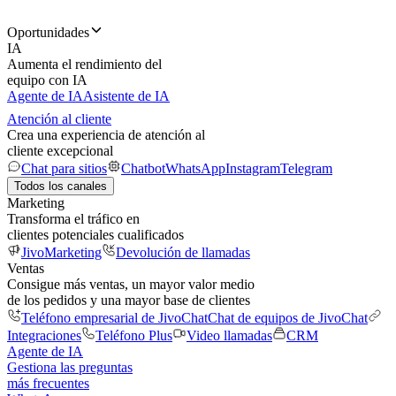
Oportunidades
IA
Aumenta el rendimiento del
equipo con IA
Agente de IA
Asistente de IA
Atención al cliente
Crea una experiencia de atención al
cliente excepcional
Chat para sitios
Chatbot
WhatsApp
Instagram
Telegram
Todos los canales
Marketing
Transforma el tráfico en
clientes potenciales cualificados
JivoMarketing
Devolución de llamadas
Ventas
Consigue más ventas, un mayor valor medio
de los pedidos y una mayor base de clientes
Teléfono empresarial de JivoChat
Chat de equipos de JivoChat
Integraciones
Teléfono Plus
Video llamadas
CRM
Agente de IA
Gestiona las preguntas
más frecuentes