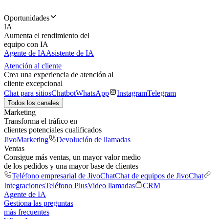
Oportunidades
IA
Aumenta el rendimiento del
equipo con IA
Agente de IA
Asistente de IA
Atención al cliente
Crea una experiencia de atención al
cliente excepcional
Chat para sitios
Chatbot
WhatsApp
Instagram
Telegram
Todos los canales
Marketing
Transforma el tráfico en
clientes potenciales cualificados
JivoMarketing
Devolución de llamadas
Ventas
Consigue más ventas, un mayor valor medio
de los pedidos y una mayor base de clientes
Teléfono empresarial de JivoChat
Chat de equipos de JivoChat
Integraciones
Teléfono Plus
Video llamadas
CRM
Agente de IA
Gestiona las preguntas
más frecuentes