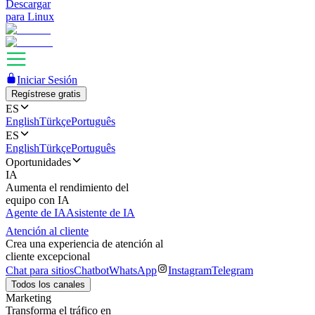
Descargar
para Linux
Iniciar Sesión
Regístrese gratis
ES
English
Türkçe
Português
ES
English
Türkçe
Português
Oportunidades
IA
Aumenta el rendimiento del
equipo con IA
Agente de IA
Asistente de IA
Atención al cliente
Crea una experiencia de atención al
cliente excepcional
Chat para sitios
Chatbot
WhatsApp
Instagram
Telegram
Todos los canales
Marketing
Transforma el tráfico en