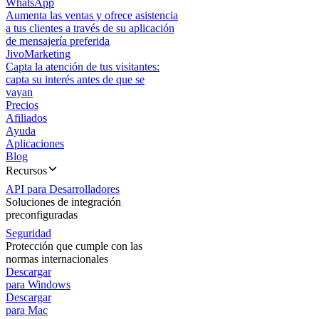
WhatsApp
Aumenta las ventas y ofrece asistencia
a tus clientes a través de su aplicación
de mensajería preferida
JivoMarketing
Capta la atención de tus visitantes:
capta su interés antes de que se
vayan
Precios
Afiliados
Ayuda
Aplicaciones
Blog
Recursos
API para Desarrolladores
Soluciones de integración
preconfiguradas
Seguridad
Protección que cumple con las
normas internacionales
Descargar
para Windows
Descargar
para Mac