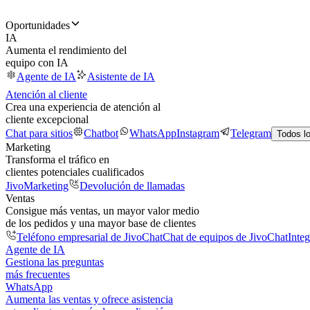
Oportunidades
IA
Aumenta el rendimiento del
equipo con IA
Agente de IA
Asistente de IA
Atención al cliente
Crea una experiencia de atención al
cliente excepcional
Chat para sitios
Chatbot
WhatsApp
Instagram
Telegram
Todos l
Marketing
Transforma el tráfico en
clientes potenciales cualificados
JivoMarketing
Devolución de llamadas
Ventas
Consigue más ventas, un mayor valor medio
de los pedidos y una mayor base de clientes
Teléfono empresarial de JivoChat
Chat de equipos de JivoChat
Inte
Agente de IA
Gestiona las preguntas
más frecuentes
WhatsApp
Aumenta las ventas y ofrece asistencia