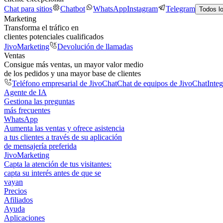
Chat para sitios
Chatbot
WhatsApp
Instagram
Telegram
Todos l
Marketing
Transforma el tráfico en
clientes potenciales cualificados
JivoMarketing
Devolución de llamadas
Ventas
Consigue más ventas, un mayor valor medio
de los pedidos y una mayor base de clientes
Teléfono empresarial de JivoChat
Chat de equipos de JivoChat
Inte
Agente de IA
Gestiona las preguntas
más frecuentes
WhatsApp
Aumenta las ventas y ofrece asistencia
a tus clientes a través de su aplicación
de mensajería preferida
JivoMarketing
Capta la atención de tus visitantes:
capta su interés antes de que se
vayan
Precios
Afiliados
Ayuda
Aplicaciones