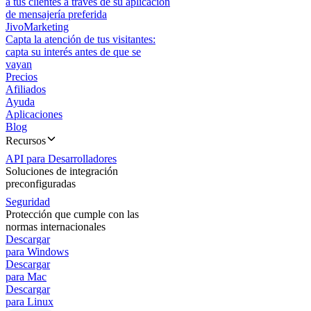
a tus clientes a través de su aplicación
de mensajería preferida
JivoMarketing
Capta la atención de tus visitantes:
capta su interés antes de que se
vayan
Precios
Afiliados
Ayuda
Aplicaciones
Blog
Recursos
API para Desarrolladores
Soluciones de integración
preconfiguradas
Seguridad
Protección que cumple con las
normas internacionales
Descargar
para Windows
Descargar
para Mac
Descargar
para Linux