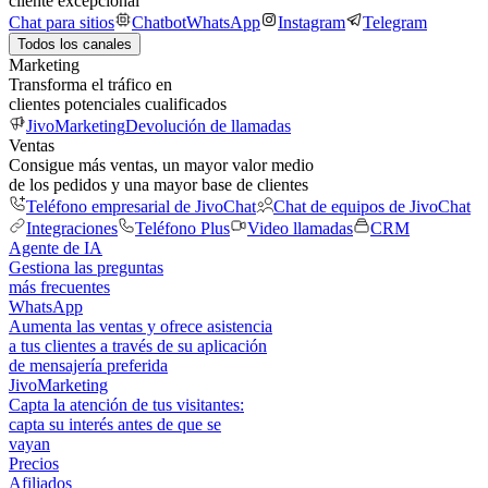
cliente excepcional
Chat para sitios
Chatbot
WhatsApp
Instagram
Telegram
Todos los canales
Marketing
Transforma el tráfico en
clientes potenciales cualificados
JivoMarketing
Devolución de llamadas
Ventas
Consigue más ventas, un mayor valor medio
de los pedidos y una mayor base de clientes
Teléfono empresarial de JivoChat
Chat de equipos de JivoChat
Integraciones
Teléfono Plus
Video llamadas
CRM
Agente de IA
Gestiona las preguntas
más frecuentes
WhatsApp
Aumenta las ventas y ofrece asistencia
a tus clientes a través de su aplicación
de mensajería preferida
JivoMarketing
Capta la atención de tus visitantes:
capta su interés antes de que se
vayan
Precios
Afiliados