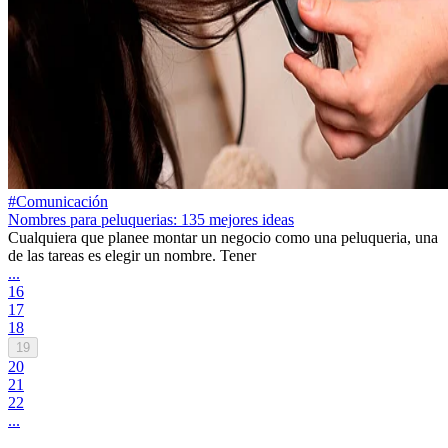
#Comunicación
Nombres para peluquerias: 135 mejores ideas
Cualquiera que planee montar un negocio como una peluqueria, una
de las tareas es elegir un nombre. Tener
...
16
17
18
19
20
21
22
...