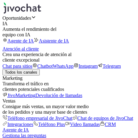
Oportunidades
IA
Aumenta el rendimiento del
equipo con IA
Agente de IA
Asistente de IA
Atención al cliente
Crea una experiencia de atención al
cliente excepcional
Chat para sitios
Chatbot
WhatsApp
Instagram
Telegram
Todos los canales
Marketing
Transforma el tráfico en
clientes potenciales cualificados
JivoMarketing
Devolución de llamadas
Ventas
Consigue más ventas, un mayor valor medio
de los pedidos y una mayor base de clientes
Teléfono empresarial de JivoChat
Chat de equipos de JivoChat
Integraciones
Teléfono Plus
Video llamadas
CRM
Agente de IA
Gestiona las preguntas