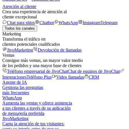
Atención al cliente
Crea una experiencia de atención al
cliente excepcional
Chat para sitios
Chatbot
WhatsApp
Instagram
Telegram
Todos los canales
Marketing
Transforma el tráfico en
clientes potenciales cualificados
JivoMarketing
Devolución de llamadas
Ventas
Consigue más ventas, un mayor valor medio
de los pedidos y una mayor base de clientes
Teléfono empresarial de JivoChat
Chat de equipos de JivoChat
Integraciones
Teléfono Plus
Video llamadas
CRM
Agente de IA
Gestiona las preguntas
más frecuentes
WhatsApp
Aumenta las ventas y ofrece asistencia
a tus clientes a través de su aplicación
de mensajería preferida
JivoMarketing
Capta la atención de tus visitantes:
capta su interés antes de que se