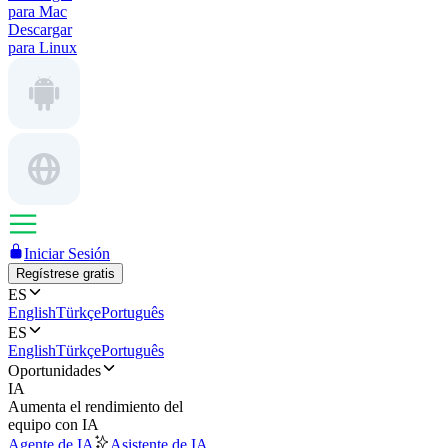
para Mac
Descargar
para Linux
Iniciar Sesión
Regístrese gratis
ES
English
Türkçe
Português
ES
English
Türkçe
Português
Oportunidades
IA
Aumenta el rendimiento del
equipo con IA
Agente de IA
Asistente de IA