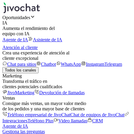
Oportunidades
IA
Aumenta el rendimiento del
equipo con IA
Agente de IA
Asistente de IA
Atención al cliente
Crea una experiencia de atención al
cliente excepcional
Chat para sitios
Chatbot
WhatsApp
Instagram
Telegram
Todos los canales
Marketing
Transforma el tráfico en
clientes potenciales cualificados
JivoMarketing
Devolución de llamadas
Ventas
Consigue más ventas, un mayor valor medio
de los pedidos y una mayor base de clientes
Teléfono empresarial de JivoChat
Chat de equipos de JivoChat
Integraciones
Teléfono Plus
Video llamadas
CRM
Agente de IA
Gestiona las preguntas