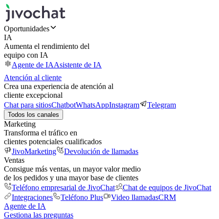
Oportunidades
IA
Aumenta el rendimiento del
equipo con IA
Agente de IA
Asistente de IA
Atención al cliente
Crea una experiencia de atención al
cliente excepcional
Chat para sitios
Chatbot
WhatsApp
Instagram
Telegram
Todos los canales
Marketing
Transforma el tráfico en
clientes potenciales cualificados
JivoMarketing
Devolución de llamadas
Ventas
Consigue más ventas, un mayor valor medio
de los pedidos y una mayor base de clientes
Teléfono empresarial de JivoChat
Chat de equipos de JivoChat
Integraciones
Teléfono Plus
Video llamadas
CRM
Agente de IA
Gestiona las preguntas