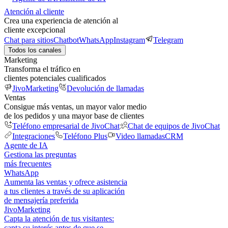
Atención al cliente
Crea una experiencia de atención al
cliente excepcional
Chat para sitios
Chatbot
WhatsApp
Instagram
Telegram
Todos los canales
Marketing
Transforma el tráfico en
clientes potenciales cualificados
JivoMarketing
Devolución de llamadas
Ventas
Consigue más ventas, un mayor valor medio
de los pedidos y una mayor base de clientes
Teléfono empresarial de JivoChat
Chat de equipos de JivoChat
Integraciones
Teléfono Plus
Video llamadas
CRM
Agente de IA
Gestiona las preguntas
más frecuentes
WhatsApp
Aumenta las ventas y ofrece asistencia
a tus clientes a través de su aplicación
de mensajería preferida
JivoMarketing
Capta la atención de tus visitantes:
capta su interés antes de que se