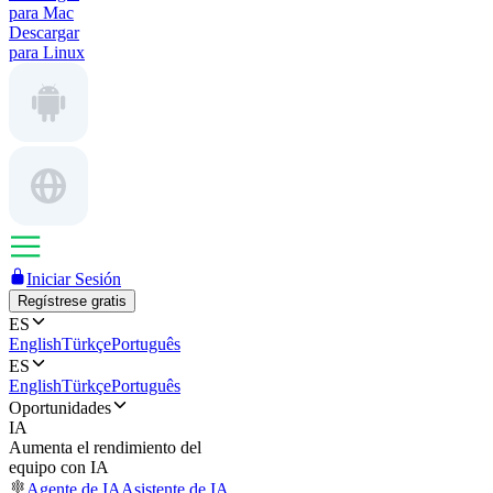
para Mac
Descargar
para Linux
Iniciar Sesión
Regístrese gratis
ES
English
Türkçe
Português
ES
English
Türkçe
Português
Oportunidades
IA
Aumenta el rendimiento del
equipo con IA
Agente de IA
Asistente de IA