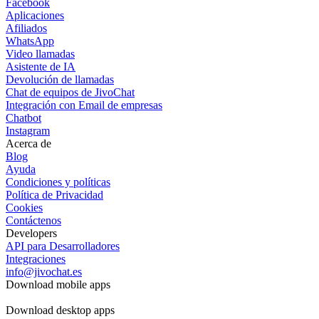
Facebook
Aplicaciones
Afiliados
WhatsApp
Video llamadas
Asistente de IA
Devolución de llamadas
Chat de equipos de JivoChat
Integración con Email de empresas
Chatbot
Instagram
Acerca de
Blog
Ayuda
Condiciones y políticas
Política de Privacidad
Cookies
Contáctenos
Developers
API para Desarrolladores
Integraciones
info@jivochat.es
Download mobile apps
Download desktop apps