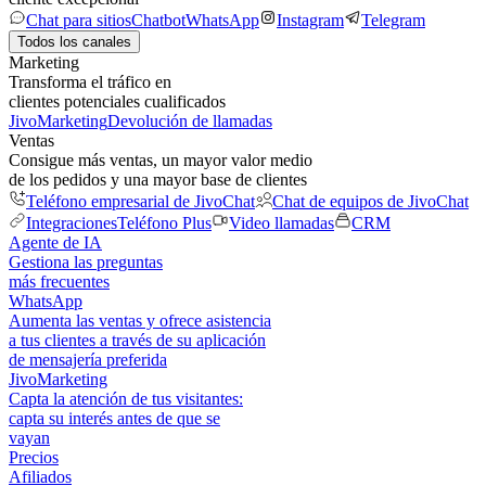
Chat para sitios
Chatbot
WhatsApp
Instagram
Telegram
Todos los canales
Marketing
Transforma el tráfico en
clientes potenciales cualificados
JivoMarketing
Devolución de llamadas
Ventas
Consigue más ventas, un mayor valor medio
de los pedidos y una mayor base de clientes
Teléfono empresarial de JivoChat
Chat de equipos de JivoChat
Integraciones
Teléfono Plus
Video llamadas
CRM
Agente de IA
Gestiona las preguntas
más frecuentes
WhatsApp
Aumenta las ventas y ofrece asistencia
a tus clientes a través de su aplicación
de mensajería preferida
JivoMarketing
Capta la atención de tus visitantes:
capta su interés antes de que se
vayan
Precios
Afiliados