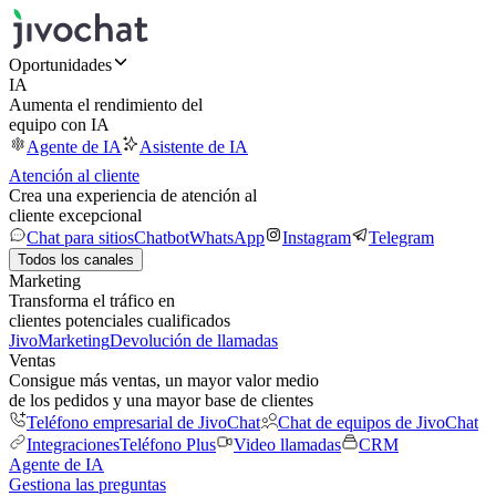
Oportunidades
IA
Aumenta el rendimiento del
equipo con IA
Agente de IA
Asistente de IA
Atención al cliente
Crea una experiencia de atención al
cliente excepcional
Chat para sitios
Chatbot
WhatsApp
Instagram
Telegram
Todos los canales
Marketing
Transforma el tráfico en
clientes potenciales cualificados
JivoMarketing
Devolución de llamadas
Ventas
Consigue más ventas, un mayor valor medio
de los pedidos y una mayor base de clientes
Teléfono empresarial de JivoChat
Chat de equipos de JivoChat
Integraciones
Teléfono Plus
Video llamadas
CRM
Agente de IA
Gestiona las preguntas