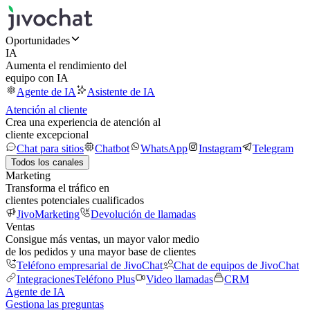
Oportunidades
IA
Aumenta el rendimiento del
equipo con IA
Agente de IA
Asistente de IA
Atención al cliente
Crea una experiencia de atención al
cliente excepcional
Chat para sitios
Chatbot
WhatsApp
Instagram
Telegram
Todos los canales
Marketing
Transforma el tráfico en
clientes potenciales cualificados
JivoMarketing
Devolución de llamadas
Ventas
Consigue más ventas, un mayor valor medio
de los pedidos y una mayor base de clientes
Teléfono empresarial de JivoChat
Chat de equipos de JivoChat
Integraciones
Teléfono Plus
Video llamadas
CRM
Agente de IA
Gestiona las preguntas