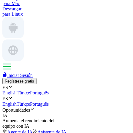
para Mac
Descargar
para Linux
Iniciar Sesión
Regístrese gratis
ES
English
Türkçe
Português
ES
English
Türkçe
Português
Oportunidades
IA
Aumenta el rendimiento del
equipo con IA
Agente de IA
Asistente de IA