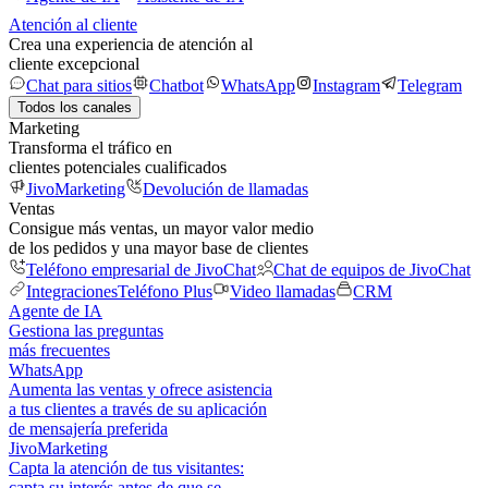
Atención al cliente
Crea una experiencia de atención al
cliente excepcional
Chat para sitios
Chatbot
WhatsApp
Instagram
Telegram
Todos los canales
Marketing
Transforma el tráfico en
clientes potenciales cualificados
JivoMarketing
Devolución de llamadas
Ventas
Consigue más ventas, un mayor valor medio
de los pedidos y una mayor base de clientes
Teléfono empresarial de JivoChat
Chat de equipos de JivoChat
Integraciones
Teléfono Plus
Video llamadas
CRM
Agente de IA
Gestiona las preguntas
más frecuentes
WhatsApp
Aumenta las ventas y ofrece asistencia
a tus clientes a través de su aplicación
de mensajería preferida
JivoMarketing
Capta la atención de tus visitantes:
capta su interés antes de que se