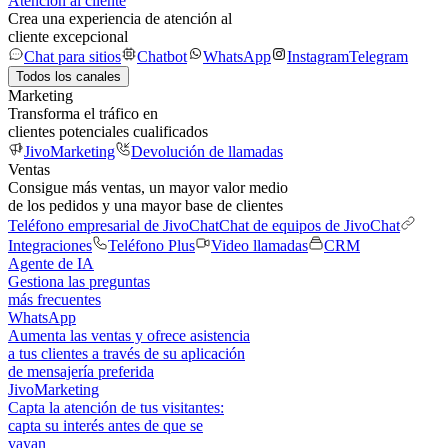
Atención al cliente
Crea una experiencia de atención al
cliente excepcional
Chat para sitios
Chatbot
WhatsApp
Instagram
Telegram
Todos los canales
Marketing
Transforma el tráfico en
clientes potenciales cualificados
JivoMarketing
Devolución de llamadas
Ventas
Consigue más ventas, un mayor valor medio
de los pedidos y una mayor base de clientes
Teléfono empresarial de JivoChat
Chat de equipos de JivoChat
Integraciones
Teléfono Plus
Video llamadas
CRM
Agente de IA
Gestiona las preguntas
más frecuentes
WhatsApp
Aumenta las ventas y ofrece asistencia
a tus clientes a través de su aplicación
de mensajería preferida
JivoMarketing
Capta la atención de tus visitantes:
capta su interés antes de que se
vayan