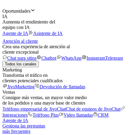
Oportunidades
IA
Aumenta el rendimiento del
equipo con IA
Agente de IA
Asistente de IA
Atención al cliente
Crea una experiencia de atención al
cliente excepcional
Chat para sitios
Chatbot
WhatsApp
Instagram
Telegram
Todos los canales
Marketing
Transforma el tráfico en
clientes potenciales cualificados
JivoMarketing
Devolución de llamadas
Ventas
Consigue más ventas, un mayor valor medio
de los pedidos y una mayor base de clientes
Teléfono empresarial de JivoChat
Chat de equipos de JivoChat
Integraciones
Teléfono Plus
Video llamadas
CRM
Agente de IA
Gestiona las preguntas
más frecuentes