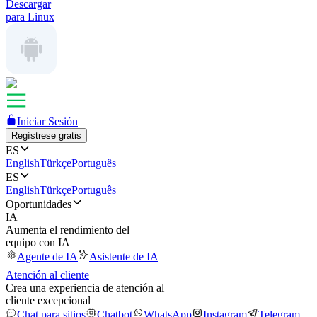
Descargar
para Linux
Iniciar Sesión
Regístrese gratis
ES
English
Türkçe
Português
ES
English
Türkçe
Português
Oportunidades
IA
Aumenta el rendimiento del
equipo con IA
Agente de IA
Asistente de IA
Atención al cliente
Crea una experiencia de atención al
cliente excepcional
Chat para sitios
Chatbot
WhatsApp
Instagram
Telegram