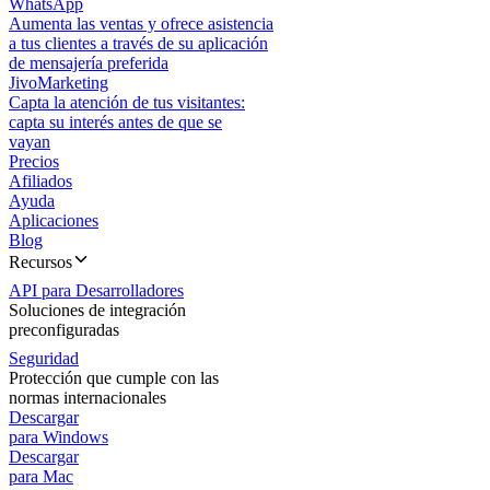
WhatsApp
Aumenta las ventas y ofrece asistencia
a tus clientes a través de su aplicación
de mensajería preferida
JivoMarketing
Capta la atención de tus visitantes:
capta su interés antes de que se
vayan
Precios
Afiliados
Ayuda
Aplicaciones
Blog
Recursos
API para Desarrolladores
Soluciones de integración
preconfiguradas
Seguridad
Protección que cumple con las
normas internacionales
Descargar
para Windows
Descargar
para Mac