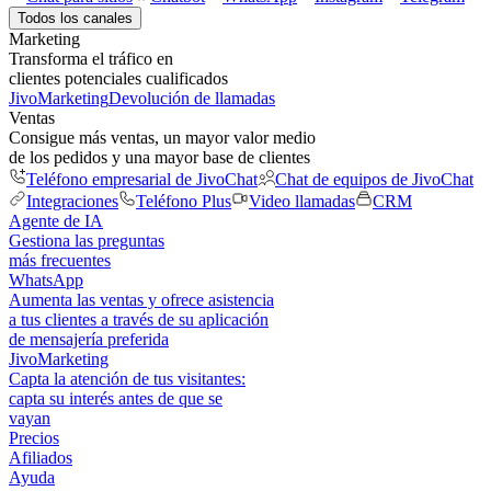
Todos los canales
Marketing
Transforma el tráfico en
clientes potenciales cualificados
JivoMarketing
Devolución de llamadas
Ventas
Consigue más ventas, un mayor valor medio
de los pedidos y una mayor base de clientes
Teléfono empresarial de JivoChat
Chat de equipos de JivoChat
Integraciones
Teléfono Plus
Video llamadas
CRM
Agente de IA
Gestiona las preguntas
más frecuentes
WhatsApp
Aumenta las ventas y ofrece asistencia
a tus clientes a través de su aplicación
de mensajería preferida
JivoMarketing
Capta la atención de tus visitantes:
capta su interés antes de que se
vayan
Precios
Afiliados
Ayuda