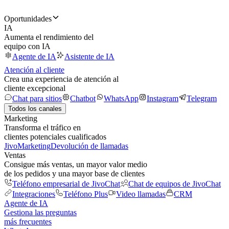
Oportunidades
IA
Aumenta el rendimiento del
equipo con IA
Agente de IA
Asistente de IA
Atención al cliente
Crea una experiencia de atención al
cliente excepcional
Chat para sitios
Chatbot
WhatsApp
Instagram
Telegram
Todos los canales
Marketing
Transforma el tráfico en
clientes potenciales cualificados
JivoMarketing
Devolución de llamadas
Ventas
Consigue más ventas, un mayor valor medio
de los pedidos y una mayor base de clientes
Teléfono empresarial de JivoChat
Chat de equipos de JivoChat
Integraciones
Teléfono Plus
Video llamadas
CRM
Agente de IA
Gestiona las preguntas
más frecuentes