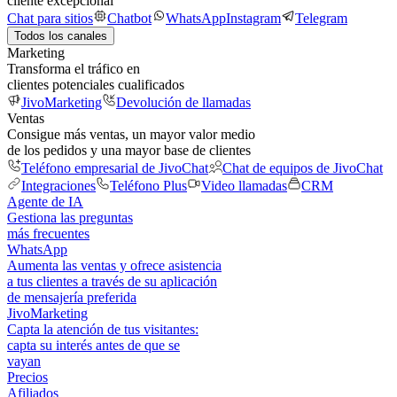
cliente excepcional
Chat para sitios
Chatbot
WhatsApp
Instagram
Telegram
Todos los canales
Marketing
Transforma el tráfico en
clientes potenciales cualificados
JivoMarketing
Devolución de llamadas
Ventas
Consigue más ventas, un mayor valor medio
de los pedidos y una mayor base de clientes
Teléfono empresarial de JivoChat
Chat de equipos de JivoChat
Integraciones
Teléfono Plus
Video llamadas
CRM
Agente de IA
Gestiona las preguntas
más frecuentes
WhatsApp
Aumenta las ventas y ofrece asistencia
a tus clientes a través de su aplicación
de mensajería preferida
JivoMarketing
Capta la atención de tus visitantes:
capta su interés antes de que se
vayan
Precios
Afiliados