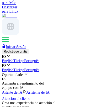
para Mac
Descargar
para Linux
Iniciar Sesión
Regístrese gratis
ES
English
Türkçe
Português
ES
English
Türkçe
Português
Oportunidades
IA
Aumenta el rendimiento del
equipo con IA
Agente de IA
Asistente de IA
Atención al cliente
Crea una experiencia de atención al