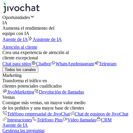
Oportunidades
IA
Aumenta el rendimiento del
equipo con IA
Agente de IA
Asistente de IA
Atención al cliente
Crea una experiencia de atención al
cliente excepcional
Chat para sitios
Chatbot
WhatsApp
Instagram
Telegram
Todos los canales
Marketing
Transforma el tráfico en
clientes potenciales cualificados
JivoMarketing
Devolución de llamadas
Ventas
Consigue más ventas, un mayor valor medio
de los pedidos y una mayor base de clientes
Teléfono empresarial de JivoChat
Chat de equipos de JivoChat
Integraciones
Teléfono Plus
Video llamadas
CRM
Agente de IA
Gestiona las preguntas