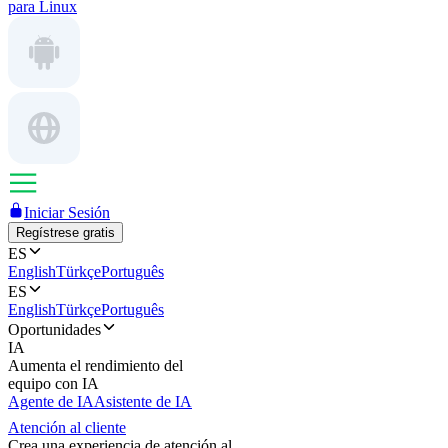
para Linux
Iniciar Sesión
Regístrese gratis
ES
English
Türkçe
Português
ES
English
Türkçe
Português
Oportunidades
IA
Aumenta el rendimiento del
equipo con IA
Agente de IA
Asistente de IA
Atención al cliente
Crea una experiencia de atención al