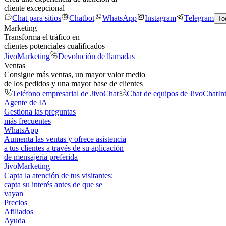
cliente excepcional
Chat para sitios
Chatbot
WhatsApp
Instagram
Telegram
To
Marketing
Transforma el tráfico en
clientes potenciales cualificados
JivoMarketing
Devolución de llamadas
Ventas
Consigue más ventas, un mayor valor medio
de los pedidos y una mayor base de clientes
Teléfono empresarial de JivoChat
Chat de equipos de JivoChat
In
Agente de IA
Gestiona las preguntas
más frecuentes
WhatsApp
Aumenta las ventas y ofrece asistencia
a tus clientes a través de su aplicación
de mensajería preferida
JivoMarketing
Capta la atención de tus visitantes:
capta su interés antes de que se
vayan
Precios
Afiliados
Ayuda