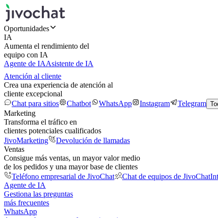
Oportunidades
IA
Aumenta el rendimiento del
equipo con IA
Agente de IA
Asistente de IA
Atención al cliente
Crea una experiencia de atención al
cliente excepcional
Chat para sitios
Chatbot
WhatsApp
Instagram
Telegram
To
Marketing
Transforma el tráfico en
clientes potenciales cualificados
JivoMarketing
Devolución de llamadas
Ventas
Consigue más ventas, un mayor valor medio
de los pedidos y una mayor base de clientes
Teléfono empresarial de JivoChat
Chat de equipos de JivoChat
In
Agente de IA
Gestiona las preguntas
más frecuentes
WhatsApp