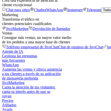
Crea una experiencia de atención al
cliente excepcional
Chat para sitios
Chatbot
WhatsApp
Instagram
Telegram
Todos
Marketing
Transforma el tráfico en
clientes potenciales cualificados
JivoMarketing
Devolución de llamadas
Ventas
Consigue más ventas, un mayor valor medio
de los pedidos y una mayor base de clientes
Teléfono empresarial de JivoChat
Chat de equipos de JivoChat
In
Agente de IA
Gestiona las preguntas
más frecuentes
WhatsApp
Aumenta las ventas y ofrece asistencia
a tus clientes a través de su aplicación
de mensajería preferida
JivoMarketing
Capta la atención de tus visitantes:
capta su interés antes de que se
vayan
Precios
Afiliados
Ayuda