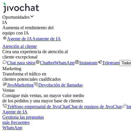
Oportunidades
IA
Aumenta el rendimiento del
equipo con IA
Agente de IA
Asistente de IA
Atención al cliente
Crea una experiencia de atención al
cliente excepcional
Chat para sitios
Chatbot
WhatsApp
Instagram
Telegram
Todos
Marketing
Transforma el tráfico en
clientes potenciales cualificados
JivoMarketing
Devolución de llamadas
Ventas
Consigue más ventas, un mayor valor medio
de los pedidos y una mayor base de clientes
Teléfono empresarial de JivoChat
Chat de equipos de JivoChat
In
Agente de IA
Gestiona las preguntas
más frecuentes
WhatsApp