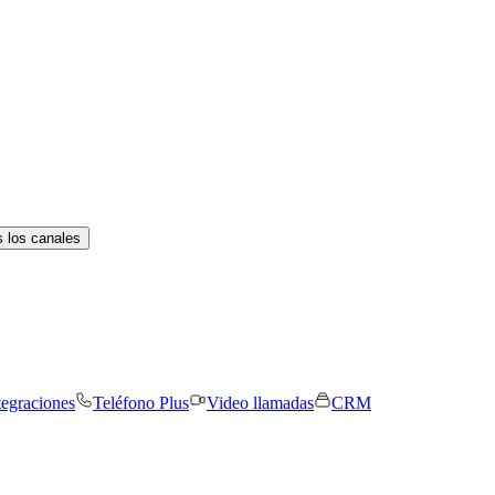
 los canales
tegraciones
Teléfono Plus
Video llamadas
CRM