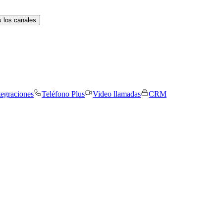
 los canales
tegraciones
Teléfono Plus
Video llamadas
CRM