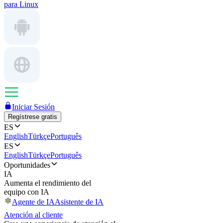
para Linux
Iniciar Sesión
Regístrese gratis
ES
English
Türkçe
Português
ES
English
Türkçe
Português
Oportunidades
IA
Aumenta el rendimiento del
equipo con IA
Agente de IA
Asistente de IA
Atención al cliente