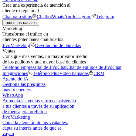
Crea una experiencia de atención al
cliente excepcional
Chat para sitios
Chatbot
WhatsApp
Instagram
Telegram
Todos los canales
Marketing
Transforma el tráfico en
clientes potenciales cualificados
JivoMarketing
Devolución de llamadas
Ventas
Consigue más ventas, un mayor valor medio
de los pedidos y una mayor base de clientes
Teléfono empresarial de JivoChat
Chat de equipos de JivoChat
Integraciones
Teléfono Plus
Video llamadas
CRM
Agente de IA
Gestiona las preguntas
más frecuentes
WhatsApp
Aumenta las ventas y ofrece asistencia
a tus clientes a través de su aplicación
de mensajería preferida
JivoMarketing
Capta la atención de tus visitantes:
capta su interés antes de que se
vayan