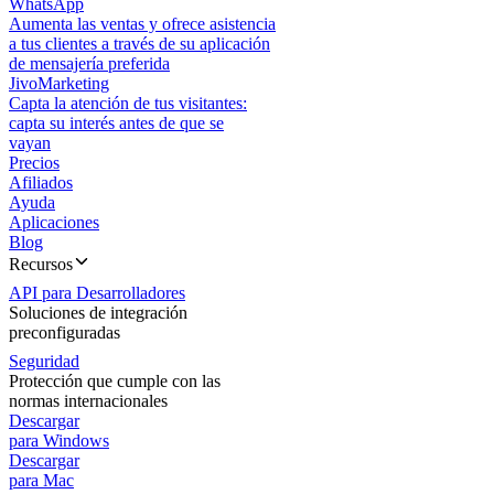
WhatsApp
Aumenta las ventas y ofrece asistencia
a tus clientes a través de su aplicación
de mensajería preferida
JivoMarketing
Capta la atención de tus visitantes:
capta su interés antes de que se
vayan
Precios
Afiliados
Ayuda
Aplicaciones
Blog
Recursos
API para Desarrolladores
Soluciones de integración
preconfiguradas
Seguridad
Protección que cumple con las
normas internacionales
Descargar
para Windows
Descargar
para Mac