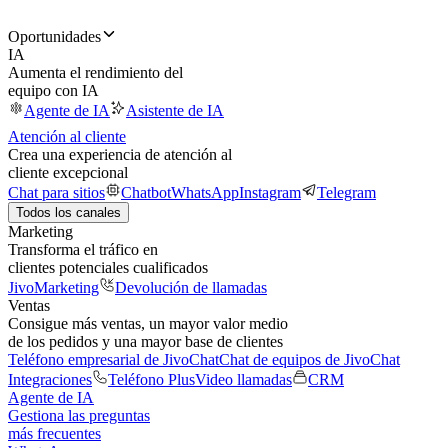
Oportunidades
IA
Aumenta el rendimiento del
equipo con IA
Agente de IA
Asistente de IA
Atención al cliente
Crea una experiencia de atención al
cliente excepcional
Chat para sitios
Chatbot
WhatsApp
Instagram
Telegram
Todos los canales
Marketing
Transforma el tráfico en
clientes potenciales cualificados
JivoMarketing
Devolución de llamadas
Ventas
Consigue más ventas, un mayor valor medio
de los pedidos y una mayor base de clientes
Teléfono empresarial de JivoChat
Chat de equipos de JivoChat
Integraciones
Teléfono Plus
Video llamadas
CRM
Agente de IA
Gestiona las preguntas
más frecuentes