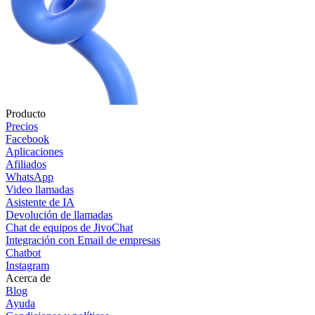
Producto
Precios
Facebook
Aplicaciones
Afiliados
WhatsApp
Video llamadas
Asistente de IA
Devolución de llamadas
Chat de equipos de JivoChat
Integración con Email de empresas
Chatbot
Instagram
Acerca de
Blog
Ayuda