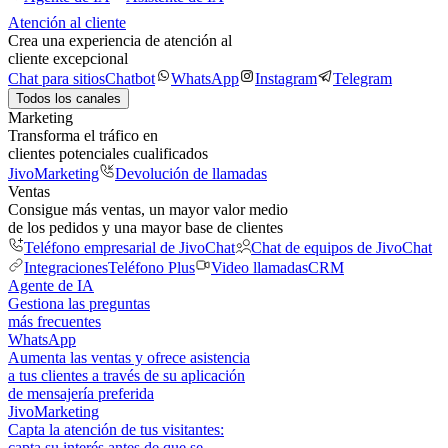
Atención al cliente
Crea una experiencia de atención al
cliente excepcional
Chat para sitios
Chatbot
WhatsApp
Instagram
Telegram
Todos los canales
Marketing
Transforma el tráfico en
clientes potenciales cualificados
JivoMarketing
Devolución de llamadas
Ventas
Consigue más ventas, un mayor valor medio
de los pedidos y una mayor base de clientes
Teléfono empresarial de JivoChat
Chat de equipos de JivoChat
Integraciones
Teléfono Plus
Video llamadas
CRM
Agente de IA
Gestiona las preguntas
más frecuentes
WhatsApp
Aumenta las ventas y ofrece asistencia
a tus clientes a través de su aplicación
de mensajería preferida
JivoMarketing
Capta la atención de tus visitantes:
capta su interés antes de que se