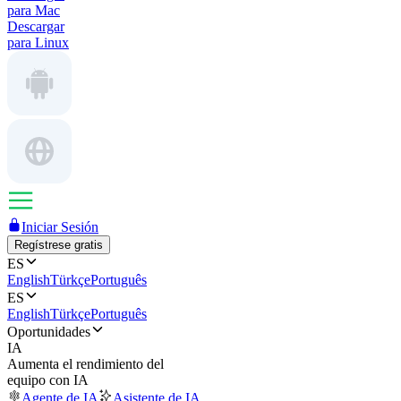
para Mac
Descargar
para Linux
Iniciar Sesión
Regístrese gratis
ES
English
Türkçe
Português
ES
English
Türkçe
Português
Oportunidades
IA
Aumenta el rendimiento del
equipo con IA
Agente de IA
Asistente de IA