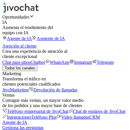
Oportunidades
IA
Aumenta el rendimiento del
equipo con IA
Agente de IA
Asistente de IA
Atención al cliente
Crea una experiencia de atención al
cliente excepcional
Chat para sitios
Chatbot
WhatsApp
Instagram
Telegram
Todos los canales
Marketing
Transforma el tráfico en
clientes potenciales cualificados
JivoMarketing
Devolución de llamadas
Ventas
Consigue más ventas, un mayor valor medio
de los pedidos y una mayor base de clientes
Teléfono empresarial de JivoChat
Chat de equipos de JivoChat
Integraciones
Teléfono Plus
Video llamadas
CRM
Agente de IA
Gestiona las preguntas