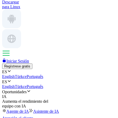
Descargar
para Linux
Iniciar Sesión
Regístrese gratis
ES
English
Türkçe
Português
ES
English
Türkçe
Português
Oportunidades
IA
Aumenta el rendimiento del
equipo con IA
Agente de IA
Asistente de IA