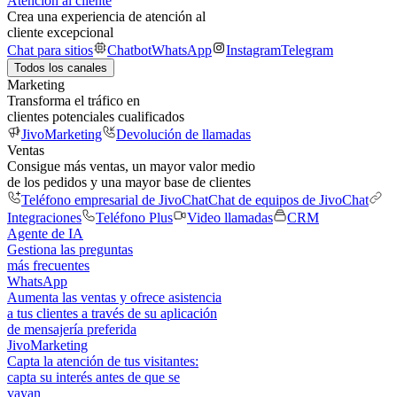
Atención al cliente
Crea una experiencia de atención al
cliente excepcional
Chat para sitios
Chatbot
WhatsApp
Instagram
Telegram
Todos los canales
Marketing
Transforma el tráfico en
clientes potenciales cualificados
JivoMarketing
Devolución de llamadas
Ventas
Consigue más ventas, un mayor valor medio
de los pedidos y una mayor base de clientes
Teléfono empresarial de JivoChat
Chat de equipos de JivoChat
Integraciones
Teléfono Plus
Video llamadas
CRM
Agente de IA
Gestiona las preguntas
más frecuentes
WhatsApp
Aumenta las ventas y ofrece asistencia
a tus clientes a través de su aplicación
de mensajería preferida
JivoMarketing
Capta la atención de tus visitantes:
capta su interés antes de que se
vayan