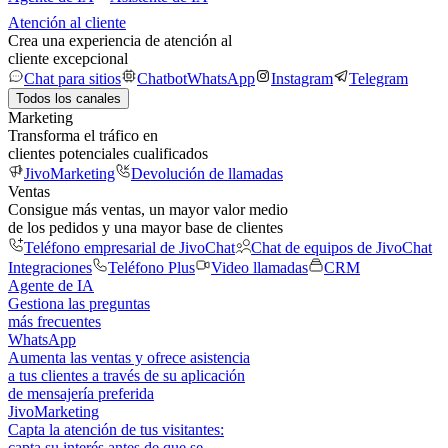
Atención al cliente
Crea una experiencia de atención al
cliente excepcional
Chat para sitios
Chatbot
WhatsApp
Instagram
Telegram
Todos los canales
Marketing
Transforma el tráfico en
clientes potenciales cualificados
JivoMarketing
Devolución de llamadas
Ventas
Consigue más ventas, un mayor valor medio
de los pedidos y una mayor base de clientes
Teléfono empresarial de JivoChat
Chat de equipos de JivoChat
Integraciones
Teléfono Plus
Video llamadas
CRM
Agente de IA
Gestiona las preguntas
más frecuentes
WhatsApp
Aumenta las ventas y ofrece asistencia
a tus clientes a través de su aplicación
de mensajería preferida
JivoMarketing
Capta la atención de tus visitantes:
capta su interés antes de que se