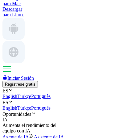
para Mac
Descargar
para Linux
Iniciar Sesión
Regístrese gratis
ES
English
Türkçe
Português
ES
English
Türkçe
Português
Oportunidades
IA
Aumenta el rendimiento del
equipo con IA
Agente de IA
Asistente de IA