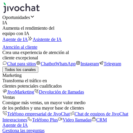
Oportunidades
IA
Aumenta el rendimiento del
equipo con IA
Agente de IA
Asistente de IA
Atención al cliente
Crea una experiencia de atención al
cliente excepcional
Chat para sitios
Chatbot
WhatsApp
Instagram
Telegram
Todos los canales
Marketing
Transforma el tráfico en
clientes potenciales cualificados
JivoMarketing
Devolución de llamadas
Ventas
Consigue más ventas, un mayor valor medio
de los pedidos y una mayor base de clientes
Teléfono empresarial de JivoChat
Chat de equipos de JivoChat
Integraciones
Teléfono Plus
Video llamadas
CRM
Agente de IA
Gestiona las preguntas