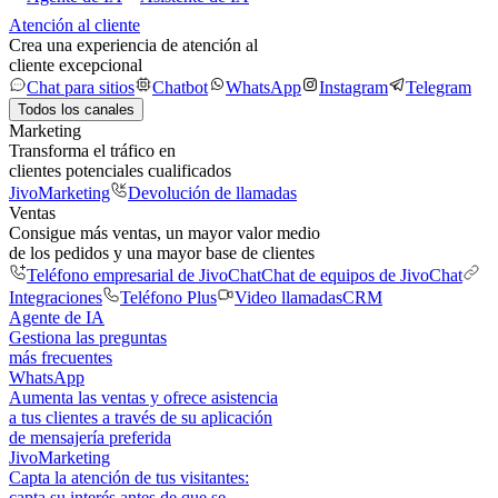
Atención al cliente
Crea una experiencia de atención al
cliente excepcional
Chat para sitios
Chatbot
WhatsApp
Instagram
Telegram
Todos los canales
Marketing
Transforma el tráfico en
clientes potenciales cualificados
JivoMarketing
Devolución de llamadas
Ventas
Consigue más ventas, un mayor valor medio
de los pedidos y una mayor base de clientes
Teléfono empresarial de JivoChat
Chat de equipos de JivoChat
Integraciones
Teléfono Plus
Video llamadas
CRM
Agente de IA
Gestiona las preguntas
más frecuentes
WhatsApp
Aumenta las ventas y ofrece asistencia
a tus clientes a través de su aplicación
de mensajería preferida
JivoMarketing
Capta la atención de tus visitantes:
capta su interés antes de que se