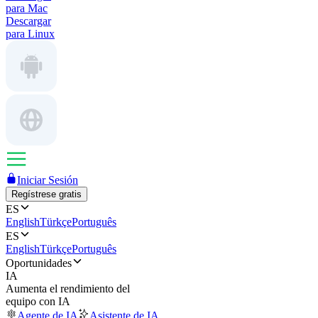
para Mac
Descargar
para Linux
Iniciar Sesión
Regístrese gratis
ES
English
Türkçe
Português
ES
English
Türkçe
Português
Oportunidades
IA
Aumenta el rendimiento del
equipo con IA
Agente de IA
Asistente de IA