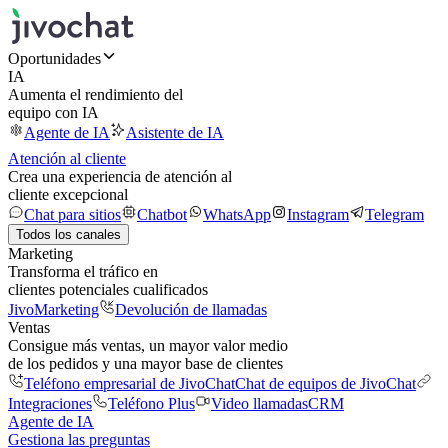
Oportunidades
IA
Aumenta el rendimiento del
equipo con IA
Agente de IA
Asistente de IA
Atención al cliente
Crea una experiencia de atención al
cliente excepcional
Chat para sitios
Chatbot
WhatsApp
Instagram
Telegram
Todos los canales
Marketing
Transforma el tráfico en
clientes potenciales cualificados
JivoMarketing
Devolución de llamadas
Ventas
Consigue más ventas, un mayor valor medio
de los pedidos y una mayor base de clientes
Teléfono empresarial de JivoChat
Chat de equipos de JivoChat
Integraciones
Teléfono Plus
Video llamadas
CRM
Agente de IA
Gestiona las preguntas