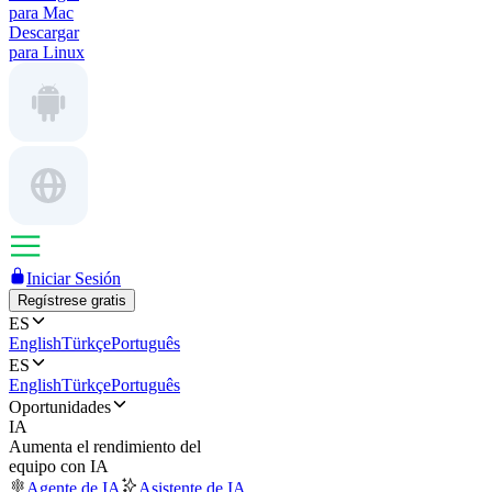
para Mac
Descargar
para Linux
Iniciar Sesión
Regístrese gratis
ES
English
Türkçe
Português
ES
English
Türkçe
Português
Oportunidades
IA
Aumenta el rendimiento del
equipo con IA
Agente de IA
Asistente de IA