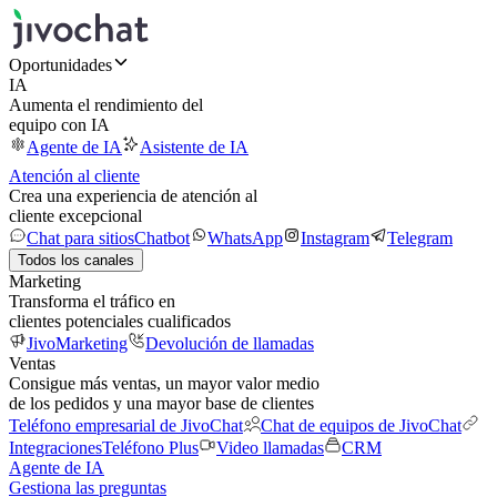
Oportunidades
IA
Aumenta el rendimiento del
equipo con IA
Agente de IA
Asistente de IA
Atención al cliente
Crea una experiencia de atención al
cliente excepcional
Chat para sitios
Chatbot
WhatsApp
Instagram
Telegram
Todos los canales
Marketing
Transforma el tráfico en
clientes potenciales cualificados
JivoMarketing
Devolución de llamadas
Ventas
Consigue más ventas, un mayor valor medio
de los pedidos y una mayor base de clientes
Teléfono empresarial de JivoChat
Chat de equipos de JivoChat
Integraciones
Teléfono Plus
Video llamadas
CRM
Agente de IA
Gestiona las preguntas