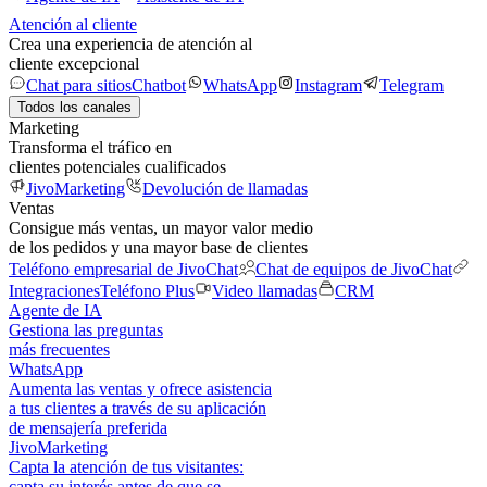
Atención al cliente
Crea una experiencia de atención al
cliente excepcional
Chat para sitios
Chatbot
WhatsApp
Instagram
Telegram
Todos los canales
Marketing
Transforma el tráfico en
clientes potenciales cualificados
JivoMarketing
Devolución de llamadas
Ventas
Consigue más ventas, un mayor valor medio
de los pedidos y una mayor base de clientes
Teléfono empresarial de JivoChat
Chat de equipos de JivoChat
Integraciones
Teléfono Plus
Video llamadas
CRM
Agente de IA
Gestiona las preguntas
más frecuentes
WhatsApp
Aumenta las ventas y ofrece asistencia
a tus clientes a través de su aplicación
de mensajería preferida
JivoMarketing
Capta la atención de tus visitantes:
capta su interés antes de que se