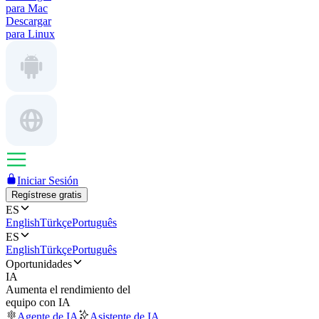
para Mac
Descargar
para Linux
Iniciar Sesión
Regístrese gratis
ES
English
Türkçe
Português
ES
English
Türkçe
Português
Oportunidades
IA
Aumenta el rendimiento del
equipo con IA
Agente de IA
Asistente de IA