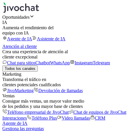
Oportunidades
IA
Aumenta el rendimiento del
equipo con IA
Agente de IA
Asistente de IA
Atención al cliente
Crea una experiencia de atención al
cliente excepcional
Chat para sitios
Chatbot
WhatsApp
Instagram
Telegram
Todos los canales
Marketing
Transforma el tráfico en
clientes potenciales cualificados
JivoMarketing
Devolución de llamadas
Ventas
Consigue más ventas, un mayor valor medio
de los pedidos y una mayor base de clientes
Teléfono empresarial de JivoChat
Chat de equipos de JivoChat
Integraciones
Teléfono Plus
Video llamadas
CRM
Agente de IA
Gestiona las preguntas