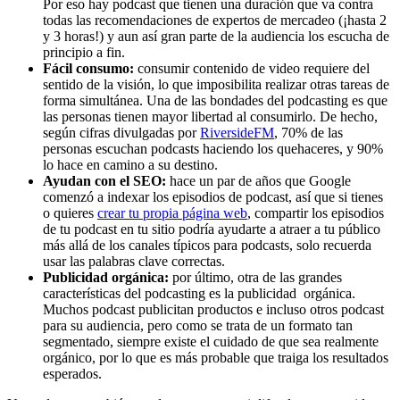
Por eso hay podcast que tienen una duración que va contra
todas las recomendaciones de expertos de mercadeo (¡hasta 2
y 3 horas!) y aun así gran parte de la audiencia los escucha de
principio a fin.
Fácil consumo:
consumir contenido de video requiere del
sentido de la visión, lo que imposibilita realizar otras tareas de
forma simultánea. Una de las bondades del podcasting es que
las personas tienen mayor libertad al consumirlo. De hecho,
según cifras divulgadas por
RiversideFM
, 70% de las
personas escuchan podcasts haciendo los quehaceres, y 90%
lo hace en camino a su destino.
Ayudan con el SEO:
hace un par de años que Google
comenzó a indexar los episodios de podcast, así que si tienes
o quieres
crear tu propia página web
, compartir los episodios
de tu podcast en tu sitio podría ayudarte a atraer a tu público
más allá de los canales típicos para podcasts, solo recuerda
usar las palabras clave correctas.
Publicidad orgánica:
por último, otra de las grandes
características del podcasting es la publicidad orgánica.
Muchos podcast publicitan productos e incluso otros podcast
para su audiencia, pero como se trata de un formato tan
segmentado, siempre existe el cuidado de que sea realmente
orgánico, por lo que es más probable que traiga los resultados
esperados.