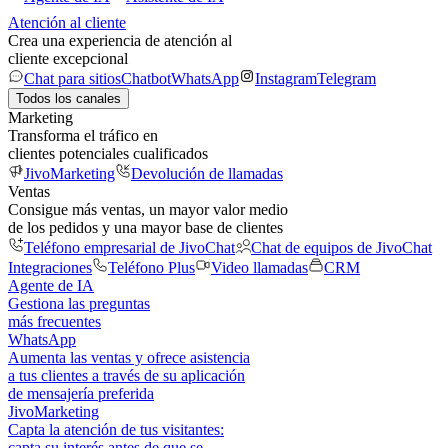
Atención al cliente
Crea una experiencia de atención al
cliente excepcional
Chat para sitios
Chatbot
WhatsApp
Instagram
Telegram
Todos los canales
Marketing
Transforma el tráfico en
clientes potenciales cualificados
JivoMarketing
Devolución de llamadas
Ventas
Consigue más ventas, un mayor valor medio
de los pedidos y una mayor base de clientes
Teléfono empresarial de JivoChat
Chat de equipos de JivoChat
Integraciones
Teléfono Plus
Video llamadas
CRM
Agente de IA
Gestiona las preguntas
más frecuentes
WhatsApp
Aumenta las ventas y ofrece asistencia
a tus clientes a través de su aplicación
de mensajería preferida
JivoMarketing
Capta la atención de tus visitantes:
capta su interés antes de que se